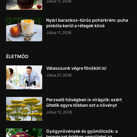
Július 11, 2026
Nyári barackos-túrós pohárkrém: puha
piskóta kerül a rétegek közé
Július 11, 2026
ÉLETMÓD
Válasszunk végre főnököt is!
Július 21, 2026
Perzselő hőségben is virágzik: ezért
ültetik egyre többen ezt a növényt
Július 12, 2026
Gyógynövények és gyümölcsök: a
természet értékes vegyületei az