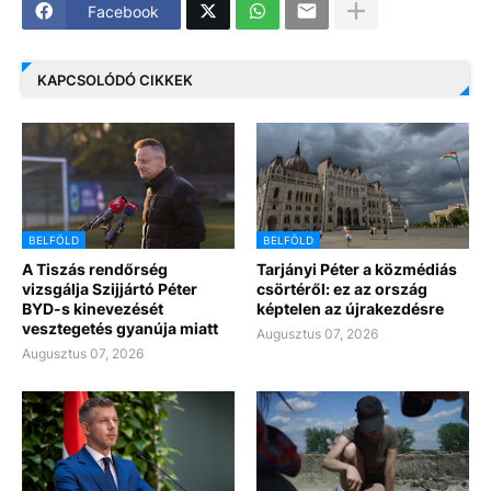
Facebook
KAPCSOLÓDÓ CIKKEK
BELFÖLD
BELFÖLD
A Tiszás rendőrség
Tarjányi Péter a közmédiás
vizsgálja Szijjártó Péter
csörtéről: ez az ország
BYD-s kinevezését
képtelen az újrakezdésre
vesztegetés gyanúja miatt
Augusztus 07, 2026
Augusztus 07, 2026