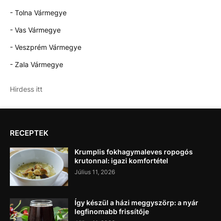
- Tolna Vármegye
- Vas Vármegye
- Veszprém Vármegye
- Zala Vármegye
Hirdess itt
RECEPTEK
Krumplis fokhagymaleves ropogós
krutonnal: igazi komfortétel
Július 11, 2026
Így készül a házi meggyszörp: a nyár
legfinomabb frissítője