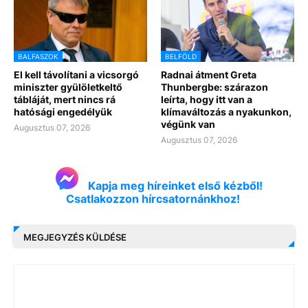
BALFASZOK
BELFÖLD
El kell távolítani a vicsorgó
Radnai átment Greta
miniszter gyülöletkeltő
Thunbergbe: szárazon
tábláját, mert nincs rá
leírta, hogy itt van a
hatósági engedélyük
klímaváltozás a nyakunkon,
végünk van
Augusztus 07, 2026
Augusztus 07, 2026
Kapja meg híreinket első kézből!
Csatlakozzon hírcsatornánkhoz!
MEGJEGYZÉS KÜLDÉSE