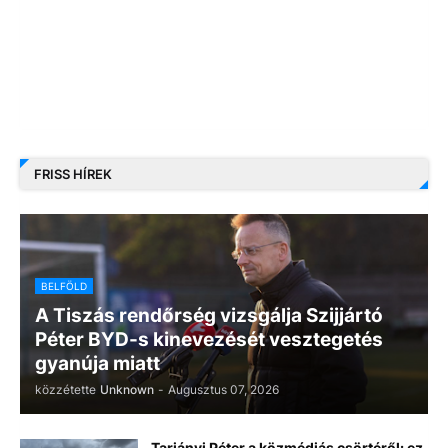
FRISS HÍREK
BELFÖLD
A Tiszás rendőrség vizsgálja Szijjártó
Péter BYD-s kinevezését vesztegetés
gyanúja miatt
közzétette
Unknown
-
Augusztus 07, 2026
Tarjányi Péter a közmédiás csörtéről: ez