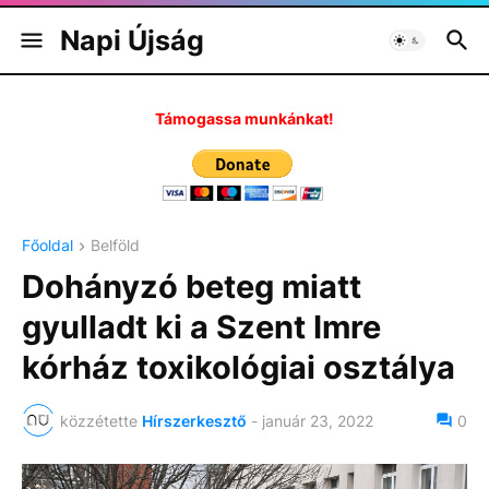
Napi Újság
Támogassa munkánkat!
Főoldal
Belföld
Dohányzó beteg miatt
gyulladt ki a Szent Imre
kórház toxikológiai osztálya
közzétette
Hírszerkesztő
-
január 23, 2022
0