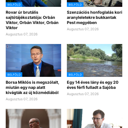
BELFÖLD
BELFÖLD
Rovar úr brutális
Szenzációs honfoglalás kori
sajtótájékoztatója: Orbán
aranyleletekre bukkantak
Viktor, Orbán Viktor, Orbán
Pest megyében
Viktor
Augusztus 07, 2026
Augusztus 07, 2026
BELFÖLD
BELFÖLD
Borsa Miklós is megszólalt,
Egy 14 éves lány és egy 20
miután egy nap alatt
éves férfi fulladt a Sajóba
kivágták az új közmédiából
Augusztus 07, 2026
Augusztus 07, 2026