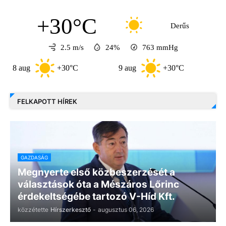
+30°C
Derűs
2.5 m/s
24%
763
mmHg
aug
+30°C
9 aug
+30°C
10 aug
FELKAPOTT HÍREK
GAZDASÁG
Megnyerte első közbeszerzését a
választások óta a Mészáros Lőrinc
érdekeltségébe tartozó V-Híd Kft.
közzétette
Hírszerkesztő
-
augusztus 06, 2026