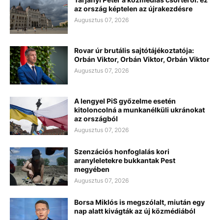
az ország képtelen az újrakezdésre
Augusztus 07, 2026
Rovar úr brutális sajtótájékoztatója:
Orbán Viktor, Orbán Viktor, Orbán Viktor
Augusztus 07, 2026
A lengyel PiS győzelme esetén
kitoloncolná a munkanélküli ukránokat
az országból
Augusztus 07, 2026
Szenzációs honfoglalás kori
aranyleletekre bukkantak Pest
megyében
Augusztus 07, 2026
Borsa Miklós is megszólalt, miután egy
nap alatt kivágták az új közmédiából