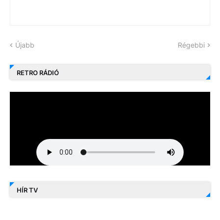
Újabb
Régebbi
RETRO RÁDIÓ
HÍR TV