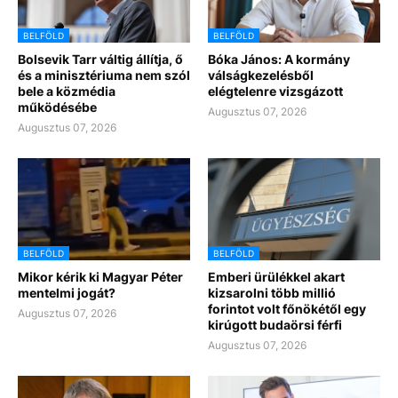
BELFÖLD
BELFÖLD
Bolsevik Tarr váltig állítja, ő
Bóka János: A kormány
és a minisztériuma nem szól
válságkezelésből
bele a közmédia
elégtelenre vizsgázott
működésébe
Augusztus 07, 2026
Augusztus 07, 2026
BELFÖLD
BELFÖLD
Mikor kérik ki Magyar Péter
Emberi ürülékkel akart
mentelmi jogát?
kizsarolni több millió
forintot volt főnökétől egy
Augusztus 07, 2026
kirúgott budaörsi férfi
Augusztus 07, 2026