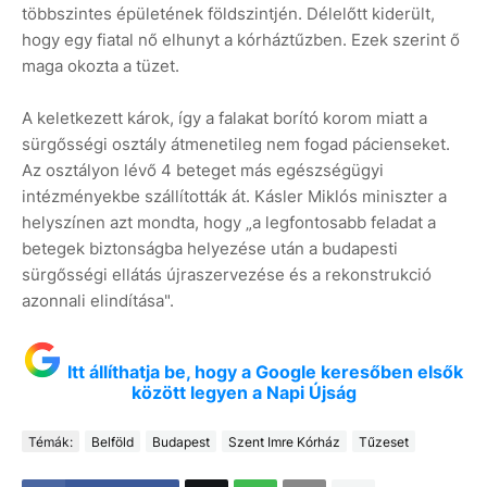
többszintes épületének földszintjén. Délelőtt kiderült,
hogy egy fiatal nő elhunyt a kórháztűzben. Ezek szerint ő
maga okozta a tüzet.
A keletkezett károk, így a falakat borító korom miatt a
sürgősségi osztály átmenetileg nem fogad pácienseket.
Az osztályon lévő 4 beteget más egészségügyi
intézményekbe szállították át. Kásler Miklós miniszter a
helyszínen azt mondta, hogy „a legfontosabb feladat a
betegek biztonságba helyezése után a budapesti
sürgősségi ellátás újraszervezése és a rekonstrukció
azonnali elindítása".
Itt állíthatja be, hogy a Google keresőben elsők
között legyen a Napi Újság
Témák:
Belföld
Budapest
Szent Imre Kórház
Tűzeset