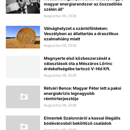
magyar energiarendszer az összedőlés
szélén áll”
Augusztus 06, 2026
Válsághelyzet a szántóföldeken:
Veszélyben az állattartás a drasztikus
szalmahiány miatt
Augusztus 06, 2026
Megnyerte első közbeszerzését a
választások óta a Mészáros Lőrinc
érdekeltségébe tartozó V-Híd Kft.
Augusztus 06, 2026
Rétvári Bence: Magyar Péter lett a paksi
energiakrízis legnagyobb
rémhírterjesztője
Augusztus 06, 2026
Elmentek Szalonnáról a kassai illegális
bódévárosból beköltöző családok
Augusztus 06, 2026