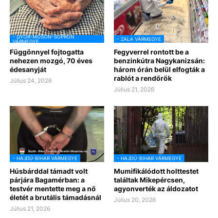
- GYŐR-MOSON-SOPRON
- ZALA VÁRMEGYE
VÁRMEGYE
Függönnyel fojtogatta
Fegyverrel rontott be a
nehezen mozgó, 70 éves
benzinkútra Nagykanizsán:
édesanyját
három órán belül elfogták a
rablót a rendőrök
Július 24, 2026
Július 21, 2026
- HAJDÚ-BIHAR VÁRMEGYE
- HAJDÚ-BIHAR VÁRMEGYE
Húsbárddal támadt volt
Mumifikálódott holttestet
párjára Bagamérban: a
találtak Mikepércsen,
testvér mentette meg a nő
agyonverték az áldozatot
életét a brutális támadásnál
Július 20, 2026
Július 21, 2026