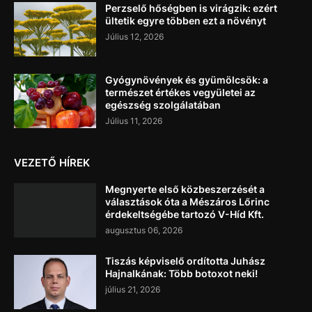
Perzselő hőségben is virágzik: ezért
ültetik egyre többen ezt a növényt
Július 12, 2026
Gyógynövények és gyümölcsök: a
természet értékes vegyületei az
egészség szolgálatában
Július 11, 2026
VEZETŐ HÍREK
Megnyerte első közbeszerzését a
választások óta a Mészáros Lőrinc
érdekeltségébe tartozó V-Híd Kft.
augusztus 06, 2026
Tiszás képviselő ordította Juhász
Hajnalkának: Több botoxot neki!
július 21, 2026