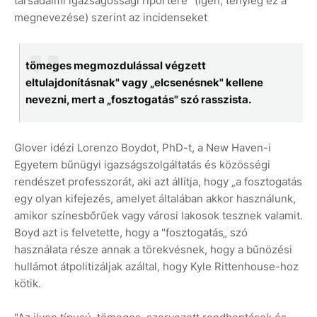
társadalmi igazságossági riportere" (igen, tényleg ez a
megnevezése) szerint az incidenseket
tömeges megmozdulással végzett
eltulajdonításnak" vagy „elcsenésnek" kellene
nevezni, mert a „fosztogatás" szó rasszista.
Glover idézi Lorenzo Boydot, PhD-t, a New Haven-i
Egyetem bűnügyi igazságszolgáltatás és közösségi
rendészet professzorát, aki azt állítja, hogy „a fosztogatás
egy olyan kifejezés, amelyet általában akkor használunk,
amikor színesbőrűek vagy városi lakosok tesznek valamit.
Boyd azt is felvetette, hogy a "fosztogatás„ szó
használata része annak a törekvésnek, hogy a bűnözési
hullámot átpolitizáljak azáltal, hogy Kyle Rittenhouse-hoz
kötik.