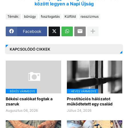
között legyen a Napi Újság
Témák:
bűnügy
fosztogatás
Külföld
rasszizmus
Facebook
KAPCSOLÓDÓ CIKKEK
- BÉKÉS VÁRMEGYE
- HEVES VÁRMEGYE
Békési csalókat fogtak a
Prostitúciós hálózatot
zsaruk
működtetett egy család
Augusztus 06, 2026
Július 24, 2026