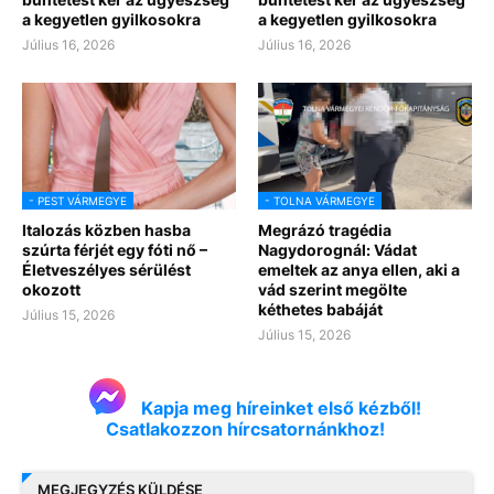
a kegyetlen gyilkosokra
a kegyetlen gyilkosokra
Július 16, 2026
Július 16, 2026
- PEST VÁRMEGYE
- TOLNA VÁRMEGYE
Italozás közben hasba
Megrázó tragédia
szúrta férjét egy fóti nő –
Nagydorognál: Vádat
Életveszélyes sérülést
emeltek az anya ellen, aki a
okozott
vád szerint megölte
kéthetes babáját
Július 15, 2026
Július 15, 2026
Kapja meg híreinket első kézből!
Csatlakozzon hírcsatornánkhoz!
MEGJEGYZÉS KÜLDÉSE