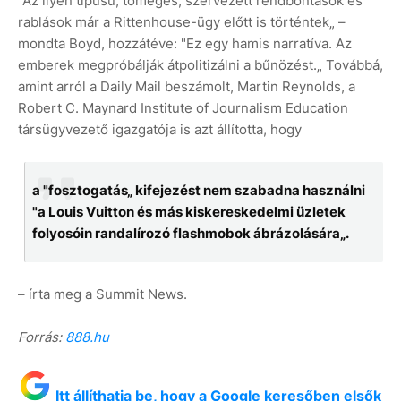
"Az ilyen típusú, tömeges, szervezett rendbontások és
rablások már a Rittenhouse-ügy előtt is történtek„ –
mondta Boyd, hozzátéve: "Ez egy hamis narratíva. Az
emberek megpróbálják átpolitizálni a bűnözést.„ Továbbá,
amint arról a Daily Mail beszámolt, Martin Reynolds, a
Robert C. Maynard Institute of Journalism Education
társügyvezető igazgatója is azt állította, hogy
a "fosztogatás„ kifejezést nem szabadna használni
"a Louis Vuitton és más kiskereskedelmi üzletek
folyosóin randalírozó flashmobok ábrázolására„.
– írta meg a Summit News.
Forrás:
888.hu
Itt állíthatja be, hogy a Google keresőben elsők