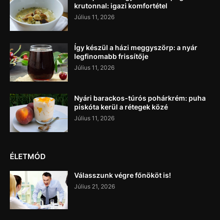
krutonnal: igazi komfortétel
Július 11, 2026
Így készül a házi meggyszörp: a nyár
legfinomabb frissítője
Július 11, 2026
Nyári barackos-túrós pohárkrém: puha
piskóta kerül a rétegek közé
Július 11, 2026
ÉLETMÓD
Válasszunk végre főnököt is!
Július 21, 2026