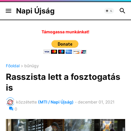
Napi Újság
Támogassa munkánkat!
Főoldal
bűnügy
Rasszista lett a fosztogatás
is
közzétette
(MTI / Napi Újság)
-
december 01, 2021
0