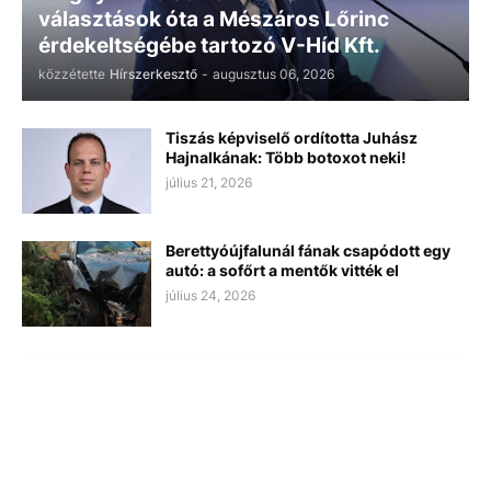
választások óta a Mészáros Lőrinc
érdekeltségébe tartozó V-Híd Kft.
közzétette
Hírszerkesztő
-
augusztus 06, 2026
Tiszás képviselő ordította Juhász
Hajnalkának: Több botoxot neki!
július 21, 2026
Berettyóújfalunál fának csapódott egy
autó: a sofőrt a mentők vitték el
július 24, 2026