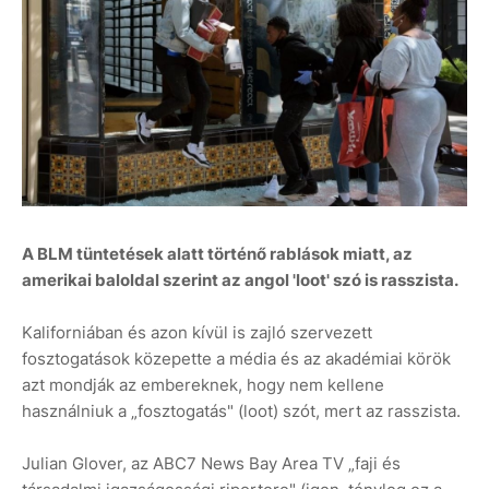
A BLM tüntetések alatt történő rablások miatt, az
amerikai baloldal szerint az angol 'loot' szó is rasszista.
Kaliforniában és azon kívül is zajló szervezett
fosztogatások közepette a média és az akadémiai körök
azt mondják az embereknek, hogy nem kellene
használniuk a „fosztogatás" (loot) szót, mert az rasszista.
Julian Glover, az ABC7 News Bay Area TV „faji és