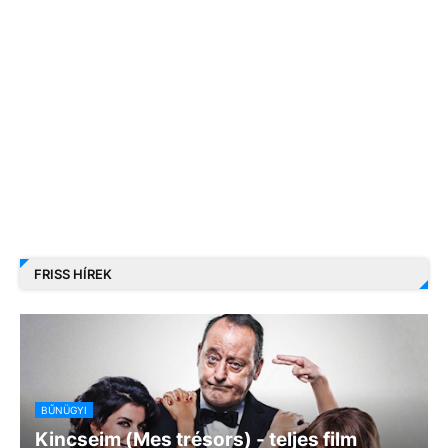
FRISS HÍREK
BŰNÜGYI
Kincseim (Mes trésors) - teljes film