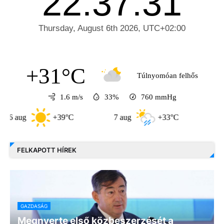
+31°C
Túlnyomóan felhős
1.6 m/s
33%
760
mmHg
g
+39°C
7 aug
+33°C
8 aug
FELKAPOTT HÍREK
GAZDASÁG
Megnyerte első közbeszerzését a