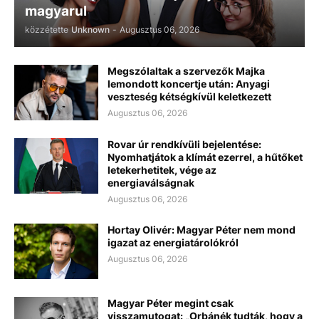
magyarul
közzétette
Unknown
-
Augusztus 06, 2026
Megszólaltak a szervezők Majka
lemondott koncertje után: Anyagi
veszteség kétségkívül keletkezett
Augusztus 06, 2026
Rovar úr rendkívüli bejelentése:
Nyomhatjátok a klímát ezerrel, a hűtőket
letekerhetitek, vége az
energiaválságnak
Augusztus 06, 2026
Hortay Olivér: Magyar Péter nem mond
igazat az energiatárolókról
Augusztus 06, 2026
Magyar Péter megint csak
visszamutogat: „Orbánék tudták, hogy a