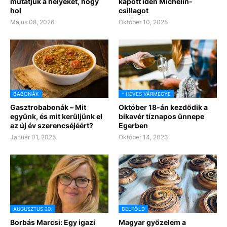
mutatjuk a helyeket, hogy
kapott idén Michelin-
hol
csillagot
Május 08, 2026
Október 10, 2025
BABONÁK
- HEVES VÁRMEGYE
Gasztrobabonák – Mit
Október 18-án kezdődik a
együnk, és mit kerüljünk el
bikavér tíznapos ünnepe
az új év szerencséjéért?
Egerben
Január 01, 2025
Október 14, 2023
AUGUSZTUS 20.
BELFÖLD
Borbás Marcsi: Egy igazi
Magyar győzelem a