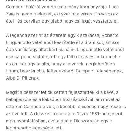
Campeol haláról Veneto tartomány kormányzója, Luca
Zaia is megemlékezet, aki szerint a város (Treviso) az
étel- és borvilág egy újabb nagy csillagát vesztette el.
A legenda szerint az étterem egyik szakácsa, Roberto
Linguanotto véletlenül készítette el a tiramisut, amikor
épp vaníliafagylaltot kart csinálni. Linguanotto véletlenül
mascarpone sajtot ejtett egy tálba tojás és cukor mellé,
és amikor úgy találta, hogy a keverék meglehetősen
finom, beszámolt a felfedezésről Campeol feleségének,
Alba Di Pillónak.
Magát a desszertet ők ketten fejlesztették ki a kávé, a
babapiskóta és a kakaópor hozzáadásával, ám mivel az
étterem Campeolé volt, a későbbi dicsőség nagy része is
az övé lett. A desszert receptje először 1981-ben jelent
meg nyomtatásban, azóta pedig Olaszország egyik
leghíresebb édessége lett.