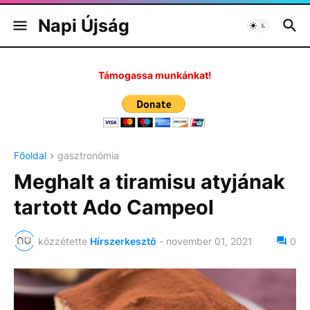
Napi Újság
Támogassa munkánkat!
Főoldal
gasztronómia
Meghalt a tiramisu atyjának
tartott Ado Campeol
közzétette
Hírszerkesztő
-
november 01, 2021
0