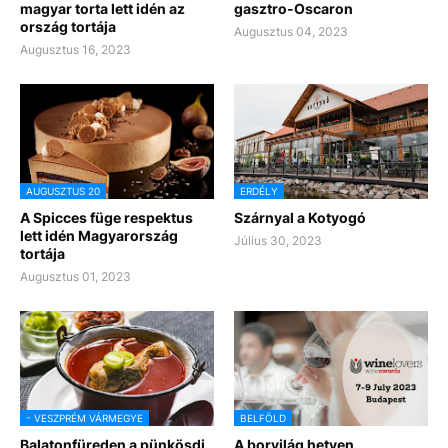
magyar torta lett idén az
gasztro-Oscaron
ország tortája
Augusztus 04, 2023
Augusztus 16, 2023
AUGUSZTUS 20
ERDÉLY
A Spicces füge respektus
Szárnyal a Kotyogó
lett idén Magyarország
Július 30, 2023
tortája
Augusztus 01, 2023
- VESZPRÉM VÁRMEGYE
BELFÖLD
Balatonfüreden a pünkösdi
A borvilág hetven