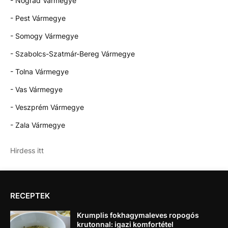
- Nógrád Vármegye
- Pest Vármegye
- Somogy Vármegye
- Szabolcs-Szatmár-Bereg Vármegye
- Tolna Vármegye
- Vas Vármegye
- Veszprém Vármegye
- Zala Vármegye
Hirdess itt
RECEPTEK
Krumplis fokhagymaleves ropogós
krutonnal: igazi komfortétel