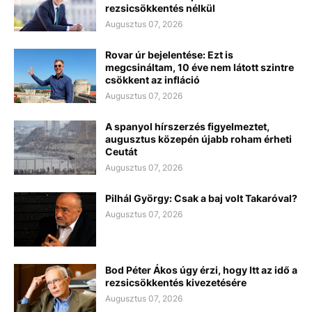
rezsicsökkentés nélkül
Augusztus 07, 2026
Rovar úr bejelentése: Ezt is
megcsináltam, 10 éve nem látott szintre
csökkent az infláció
Augusztus 07, 2026
A spanyol hírszerzés figyelmeztet,
augusztus közepén újabb roham érheti
Ceutát
Augusztus 07, 2026
Pilhál György: Csak a baj volt Takaróval?
Augusztus 07, 2026
Bod Péter Ákos úgy érzi, hogy Itt az idő a
rezsicsökkentés kivezetésére
Augusztus 07, 2026