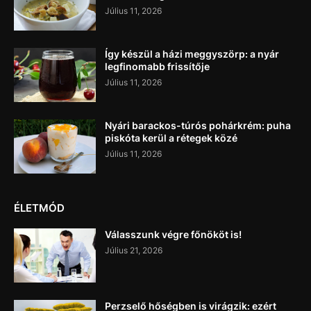
Július 11, 2026
Így készül a házi meggyszörp: a nyár
legfinomabb frissítője
Július 11, 2026
Nyári barackos-túrós pohárkrém: puha
piskóta kerül a rétegek közé
Július 11, 2026
ÉLETMÓD
Válasszunk végre főnököt is!
Július 21, 2026
Perzselő hőségben is virágzik: ezért