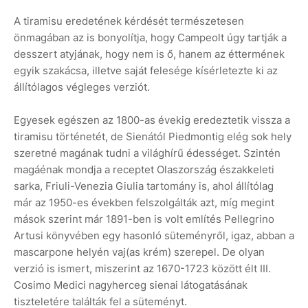
A tiramisu eredetének kérdését természetesen
önmagában az is bonyolítja, hogy Campeolt úgy tartják a
desszert atyjának, hogy nem is ő, hanem az éttermének
egyik szakácsa, illetve saját felesége kísérletezte ki az
állítólagos végleges verziót.
Egyesek egészen az 1800-as évekig eredeztetik vissza a
tiramisu történetét, de Sienától Piedmontig elég sok hely
szeretné magának tudni a világhírű édességet. Szintén
magáénak mondja a receptet Olaszország északkeleti
sarka, Friuli-Venezia Giulia tartomány is, ahol állítólag
már az 1950-es években felszolgálták azt, míg megint
mások szerint már 1891-ben is volt említés Pellegrino
Artusi könyvében egy hasonló süteményről, igaz, abban a
mascarpone helyén vaj(as krém) szerepel. De olyan
verzió is ismert, miszerint az 1670-1723 között élt III.
Cosimo Medici nagyherceg sienai látogatásának
tiszteletére találták fel a süteményt.