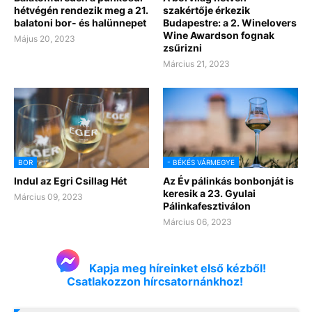
hétvégén rendezik meg a 21.
szakértője érkezik
balatoni bor- és halünnepet
Budapestre: a 2. Winelovers
Wine Awardson fognak
Május 20, 2023
zsűrizni
Március 21, 2023
BOR
- BÉKÉS VÁRMEGYE
Indul az Egri Csillag Hét
Az Év pálinkás bonbonját is
keresik a 23. Gyulai
Március 09, 2023
Pálinkafesztiválon
Március 06, 2023
Kapja meg híreinket első kézből!
Csatlakozzon hírcsatornánkhoz!