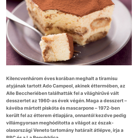
Kilencvenhárom éves korában meghalt a tiramisu
atyjának tartott Ado Campeol, akinek éttermében, az
Alle Beccheriében találhatták fel a világhírűvé vált
desszertet az 1960-as évek végén. Maga a desszert –
kávéba mártott piskóta és mascarpone – 1972-ben
került fel az étterem étlapjára, onnantól kezdve pedig
villámgyorsan meghódította a világot az észak-
olasországi Veneto tartomány határait átlépve, írja a
BBC és a La Repubblica.