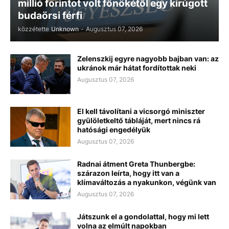
millió forintot volt főnökétől egy kirúgott
budaörsi férfi
közzétette
Unknown
-
Augusztus 07, 2026
Zelenszkij egyre nagyobb bajban van: az
ukránok már hátat fordítottak neki
Augusztus 07, 2026
El kell távolítani a vicsorgó miniszter
gyülöletkeltő tábláját, mert nincs rá
hatósági engedélyük
Augusztus 07, 2026
Radnai átment Greta Thunbergbe:
szárazon leírta, hogy itt van a
klímaváltozás a nyakunkon, végünk van
Augusztus 07, 2026
Játszunk el a gondolattal, hogy mi lett
volna az elmúlt napokban