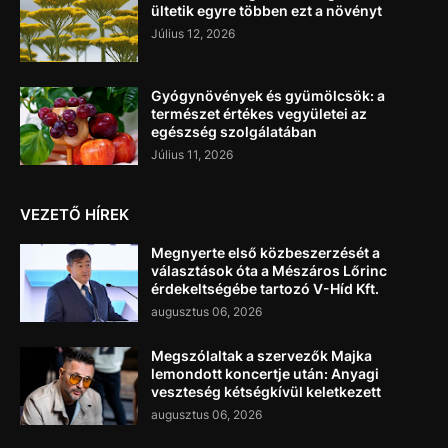
ültetik egyre többen ezt a növényt
Július 12, 2026
Gyógynövények és gyümölcsök: a
természet értékes vegyületei az
egészség szolgálatában
Július 11, 2026
VEZETŐ HÍREK
Megnyerte első közbeszerzését a
választások óta a Mészáros Lőrinc
érdekeltségébe tartozó V-Híd Kft.
augusztus 06, 2026
Megszólaltak a szervezők Majka
lemondott koncertje után: Anyagi
veszteség kétségkívül keletkezett
augusztus 06, 2026