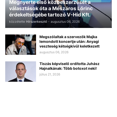
Megnyerte első közbeszerzését a
választások óta a Mészáros Lőrinc
érdekeltségébe tartozó V-Híd Kft.
közzétette
Hírszerkesztő
-
augusztus 06, 2026
Megszólaltak a szervezők Majka
lemondott koncertje után: Anyagi
veszteség kétségkívül keletkezett
augusztus 06, 2026
Tiszás képviselő ordította Juhász
Hajnalkának: Több botoxot neki!
július 21, 2026