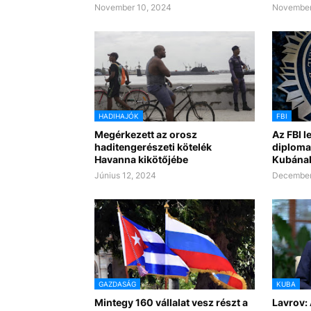
November 10, 2024
November
HADIHAJÓK
FBI
Megérkezett az orosz
Az FBI l
haditengerészeti kötelék
diplomat
Havanna kikötőjébe
Kubának
Június 12, 2024
December
GAZDASÁG
KUBA
Mintegy 160 vállalat vesz részt a
Lavrov: