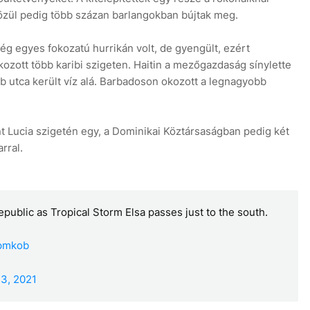
özül pedig több százan barlangokban bújtak meg.
ég egyes fokozatú hurrikán volt, de gyengült, ezért
kozott több karibi szigeten. Haitin a mezőgazdaság sínylette
 utca került víz alá. Barbadoson okozott a legnagyobb
nt Lucia szigetén egy, a Dominikai Köztársaságban pedig két
rral.
ublic as Tropical Storm Elsa passes just to the south.
Ipmkob
 3, 2021