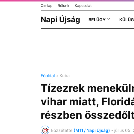
Címlap
Rólunk
Kapcsolat
Napi Újság
BELÜGY
KÜLÜG
Főoldal
Kuba
Tízezrek menekül
vihar miatt, Flori
részben összedőlt
közzétette
(MTI / Napi Újság)
-
július 05,