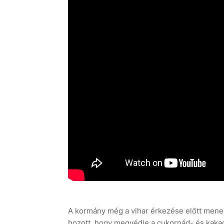
A kormány még a vihar érkezése előtt mened
hozott, hogy megvédje a cukornád- és kakaóü