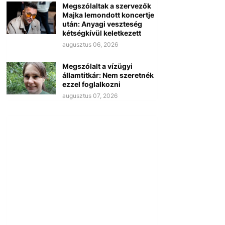
Megszólaltak a szervezők
Majka lemondott koncertje
után: Anyagi veszteség
kétségkívül keletkezett
augusztus 06, 2026
Megszólalt a vízügyi
államtitkár: Nem szeretnék
ezzel foglalkozni
augusztus 07, 2026