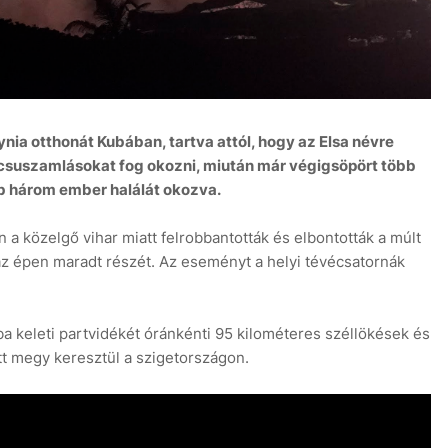
ia otthonát Kubában, tartva attól, hogy az Elsa névre
ldcsuszamlásokat fog okozni, miután már végigsöpört több
bb három ember halálát okozva.
 a közelgő vihar miatt felrobbantották és elbontották a múlt
áz épen maradt részét. Az eseményt a helyi tévécsatornák
uba keleti partvidékét óránkénti 95 kilométeres széllökések és
tt megy keresztül a szigetországon.