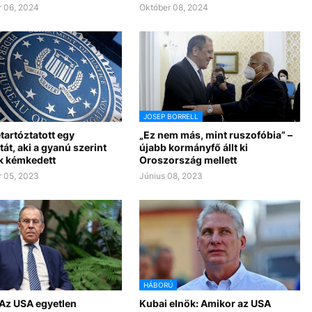
 06, 2024
Október 08, 2024
JOSEP BORRELL
etartóztatott egy
„Ez nem más, mint ruszofóbia” –
át, aki a gyanú szerint
újabb kormányfő állt ki
 kémkedett
Oroszország mellett
 05, 2023
Június 08, 2023
HÁBORÚ
 Az USA egyetlen
Kubai elnök: Amikor az USA