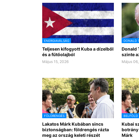
ENERGIAVÁLSÁG
DONALD 
Teljesen kifogyott Kuba a dízelből
Donald 
és a fűtőolajból
szinte a
Május 15, 2026
Május 06,
FÖLDRENGÉS
BELFÖLD
Lakatos Márk Kubában sincs
Kubai sz
biztonságban: földrengés rázta
botrány
meg az ország keleti részét
Márk