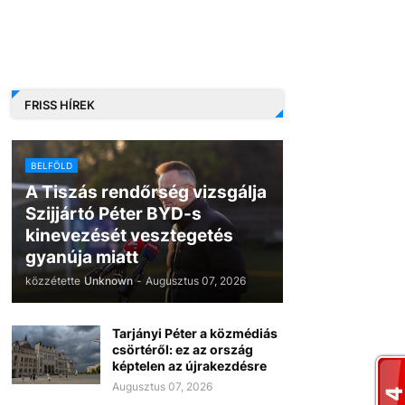
FRISS HÍREK
BELFÖLD
A Tiszás rendőrség vizsgálja
Szijjártó Péter BYD-s
kinevezését vesztegetés
gyanúja miatt
közzétette
Unknown
-
Augusztus 07, 2026
Tarjányi Péter a közmédiás
csörtéről: ez az ország
képtelen az újrakezdésre
Augusztus 07, 2026