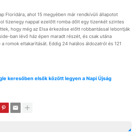
p Floridára, ahol 15 megyében már rendkívüli állapotot
l tizenegy nappal ezelőtt romba dőlt egy tizenkét szintes
tek, hogy még az Elsa érkezése előtt robbantással lebontják
ide-ban lévő ház épen maradt részét, és csak utána
ve a romok eltakarítását. Eddig 24 halálos áldozatról és 121
oogle keresőben elsők között legyen a Napi Újság