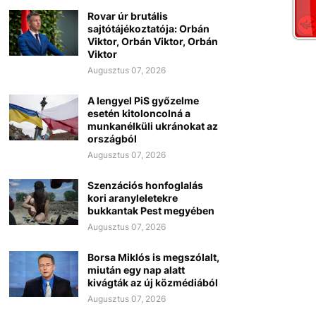
Rovar úr brutális
sajtótájékoztatója: Orbán
Viktor, Orbán Viktor, Orbán
Viktor
Augusztus 07, 2026
A lengyel PiS győzelme
esetén kitoloncolná a
munkanélküli ukránokat az
országból
Augusztus 07, 2026
Szenzációs honfoglalás
kori aranyleletekre
bukkantak Pest megyében
Augusztus 07, 2026
Borsa Miklós is megszólalt,
miután egy nap alatt
kivágták az új közmédiából
Augusztus 07, 2026