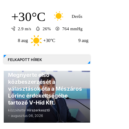
+30°C
Derűs
2.9 m/s
26%
764
mmHg
8 aug
+30°C
9 aug
+30°C
10 au
FELKAPOTT HÍREK
GAZDASÁG
Megnyerte első
közbeszerzését a
választások óta a Mészáros
Lőrinc érdekeltségébe
tartozó V-Híd Kft.
közzétette
Hírszerkesztő
-
augusztus 06, 2026