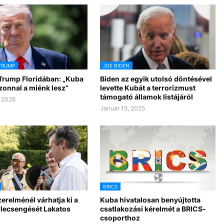
TRUMP
JOE BIDEN
Trump Floridában: „Kuba
Biden az egyik utolsó döntésével
zonnal a miénk lesz”
levette Kubát a terrorizmust
támogató államok listájáról
 2026
Január 15, 2025
BRICS
erelménél várhatja ki a
Kuba hivatalosan benyújtotta
 lecsengését Lakatos
csatlakozási kérelmét a BRICS-
csoporthoz