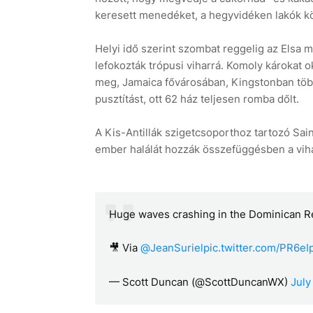
keresett menedéket, a hegyvidéken lakók k
Helyi idő szerint szombat reggelig az Elsa m
lefokozták trópusi viharrá. Komoly károkat o
meg, Jamaica fővárosában, Kingstonban több
pusztítást, ott 62 ház teljesen romba dőlt.
A Kis-Antillák szigetcsoporthoz tartozó Sai
ember halálát hozzák összefüggésben a viha
Huge waves crashing in the Dominican Rep
🎥 Via
@JeanSuriel
pic.twitter.com/PR6e
— Scott Duncan (@ScottDuncanWX)
July