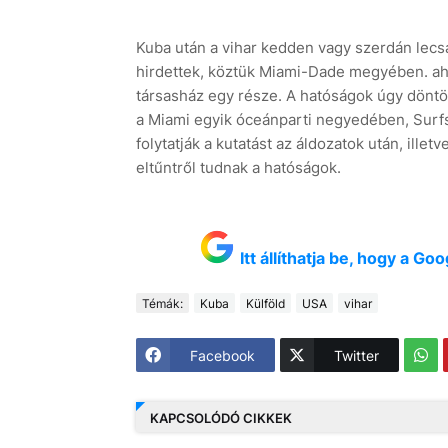
Kuba után a vihar kedden vagy szerdán lecsa
hirdettek, köztük Miami-Dade megyében. aho
társasház egy része. A hatóságok úgy döntöt
a Miami egyik óceánparti negyedében, Surfs
folytatják a kutatást az áldozatok után, illet
eltűntről tudnak a hatóságok.
Itt állíthatja be, hogy a G
Témák:
Kuba
Külföld
USA
vihar
Facebook
Twitter
KAPCSOLÓDÓ CIKKEK