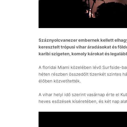
Száznyolcvanezer embernek kellett elhagyn
keresztelt trópusi vihar áradásokat és fö
karibi szigeten, komoly károkat és legalá
A floridai Miami közelében lévő Surfside-ban
héten részben összedőlt tizenkét szintes h
élőben közvetítették.
A vihar helyi idő szerint vasárnap érte el K
heves esőzések kíséretében, és két nap ala