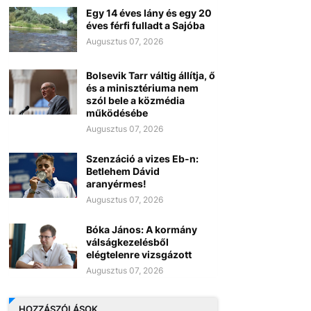
Egy 14 éves lány és egy 20
éves férfi fulladt a Sajóba
Augusztus 07, 2026
Bolsevik Tarr váltig állítja, ő
és a minisztériuma nem
szól bele a közmédia
működésébe
Augusztus 07, 2026
Szenzáció a vizes Eb-n:
Betlehem Dávid
aranyérmes!
Augusztus 07, 2026
Bóka János: A kormány
válságkezelésből
elégtelenre vizsgázott
Augusztus 07, 2026
HOZZÁSZÓLÁSOK