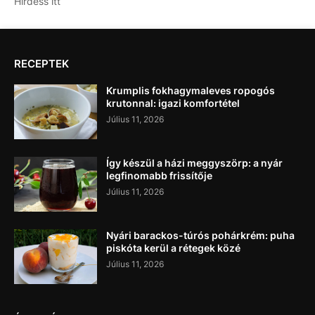
Hirdess itt
RECEPTEK
Krumplis fokhagymaleves ropogós
krutonnal: igazi komfortétel
Július 11, 2026
Így készül a házi meggyszörp: a nyár
legfinomabb frissítője
Július 11, 2026
Nyári barackos-túrós pohárkrém: puha
piskóta kerül a rétegek közé
Július 11, 2026