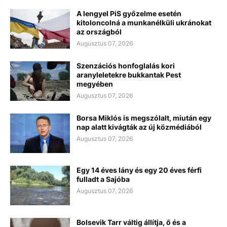
A lengyel PiS győzelme esetén
kitoloncolná a munkanélküli ukránokat
az országból
Augusztus 07, 2026
Szenzációs honfoglalás kori
aranyleletekre bukkantak Pest
megyében
Augusztus 07, 2026
Borsa Miklós is megszólalt, miután egy
nap alatt kivágták az új közmédiából
Augusztus 07, 2026
Egy 14 éves lány és egy 20 éves férfi
fulladt a Sajóba
Augusztus 07, 2026
Bolsevik Tarr váltig állítja, ő és a