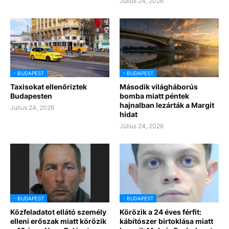
Július 24, 2026
- BUDAPEST
- BUDAPEST
Taxisokat ellenőriztek
Második világháborús
Budapesten
bomba miatt péntek
hajnalban lezárták a Margit
Július 24, 2026
hidat
Július 24, 2026
- BUDAPEST
- BUDAPEST
Közfeladatot ellátó személy
Körözik a 24 éves férfit:
elleni erőszak miatt körözik
kábítószer birtoklása miatt