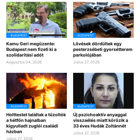
- BUDAPEST
- BUDAPEST
Kamu Geri megüzente:
Lövések dördültek egy
Budapest nem fizeti ki a
pesterzsébeti gyorsétterem
szolidaritási adót
parkolójában
Augusztus 04, 2026
Július 27, 2026
- BUDAPEST
- BUDAPEST
Holttestet találtak a tűzoltók
Új pszichoaktív anyaggal
a hétfőn hajnalban
visszaélés miatt körözik a
kigyulladt zuglói családi
33 éves Hudák Zoltánnét
házban
Július 27, 2026
Július 27, 2026