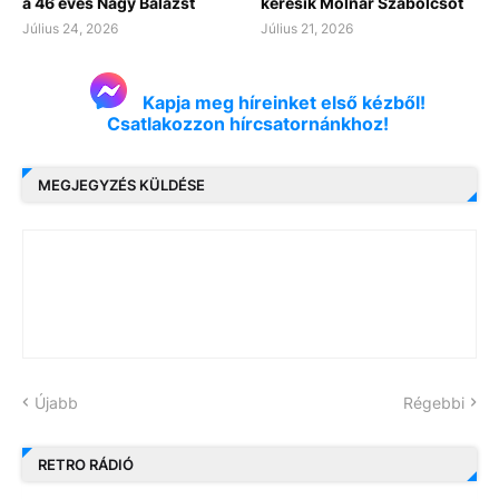
a 46 éves Nagy Balázst
keresik Molnár Szabolcsot
Július 24, 2026
Július 21, 2026
Kapja meg híreinket első kézből!
Csatlakozzon hírcsatornánkhoz!
MEGJEGYZÉS KÜLDÉSE
Újabb
Régebbi
RETRO RÁDIÓ