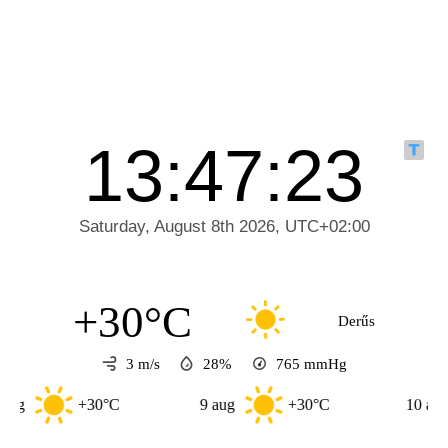
+30°C
Derűs
3 m/s
28%
765
mmHg
+30°C
9 aug
+30°C
10 aug