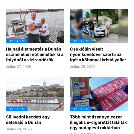
- BUDAPEST
- BUDAPEST
Hajnali életmentés a Dunán:
Csuklóján viselt
eszméletlen nőt emeltek ki a
nyomkövetővel szórta az
folyóból a vízirendőrök
igét a kőbányai kristálydíler
Július 27, 2026
Július 25, 2026
- BUDAPEST
- BUDAPEST
Süllyedni kezdett egy
Több mint tizennyolcezer
sétahajó a Dunán
illegális e-cigarettát találtak
egy budapesti raktárban
Július 24, 2026