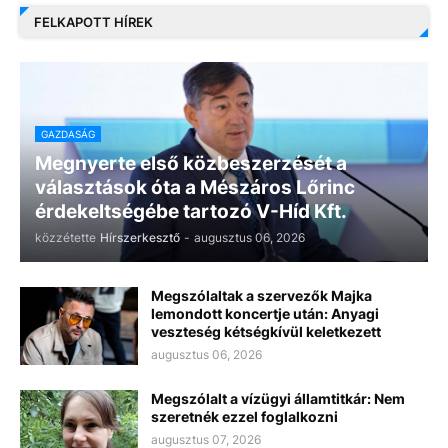
FELKAPOTT HÍREK
GAZDASÁG
Megnyerte első közbeszerzését a
választások óta a Mészáros Lőrinc
érdekeltségébe tartozó V-Híd Kft.
közzétette
Hírszerkesztő
-
augusztus 06, 2026
Megszólaltak a szervezők Majka
lemondott koncertje után: Anyagi
veszteség kétségkívül keletkezett
augusztus 06, 2026
Megszólalt a vízügyi államtitkár: Nem
szeretnék ezzel foglalkozni
augusztus 07, 2026