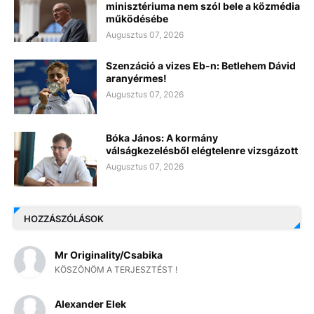
minisztériuma nem szól bele a közmédia
működésébe
Augusztus 07, 2026
Szenzáció a vizes Eb-n: Betlehem Dávid
aranyérmes!
Augusztus 07, 2026
Bóka János: A kormány
válságkezelésből elégtelenre vizsgázott
Augusztus 07, 2026
HOZZÁSZÓLÁSOK
Mr Originality/Csabika
KÖSZÖNÖM A TERJESZTÉST !
Alexander Elek