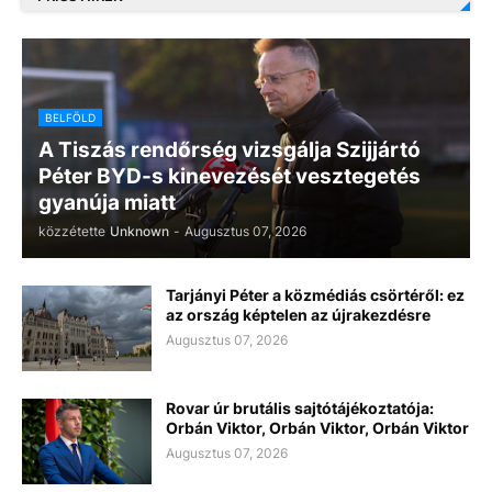
BELFÖLD
A Tiszás rendőrség vizsgálja Szijjártó
Péter BYD-s kinevezését vesztegetés
gyanúja miatt
közzétette
Unknown
-
Augusztus 07, 2026
Tarjányi Péter a közmédiás csörtéről: ez
az ország képtelen az újrakezdésre
Augusztus 07, 2026
Rovar úr brutális sajtótájékoztatója:
Orbán Viktor, Orbán Viktor, Orbán Viktor
Augusztus 07, 2026