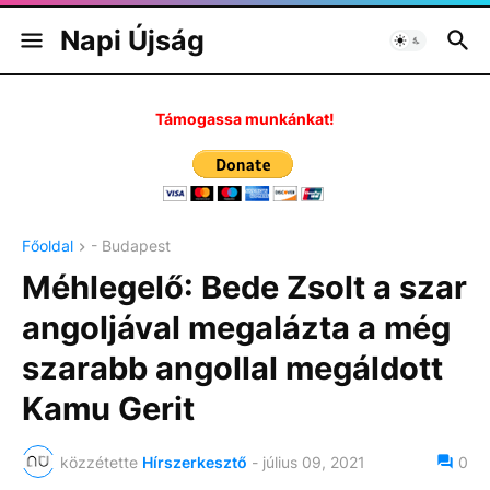
Napi Újság
Támogassa munkánkat!
Főoldal
- Budapest
Méhlegelő: Bede Zsolt a szar
angoljával megalázta a még
szarabb angollal megáldott
Kamu Gerit
közzétette
Hírszerkesztő
-
július 09, 2021
0