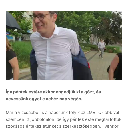
Így péntek estére akkor engedjük ki a gőzt, és
nevessünk egyet e nehéz nap végén.
Már a vízcsapból is a háborúnk folyik az LMBTQ-lobbival
szemben itt jobboldalon, de így péntek este megtartottuk
szokásos értekezletünket a szerkesztőségben. Ilyenkor