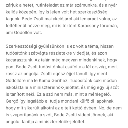
zárjuk a hetet, rutinfeladat ez már számunkra, és a nyár
kellős közepén, így is jelen volt hét szerkesztőségi
tagunk. Bede Zsolt mai akciójáról aki lemaradt volna, az
feltétlenül nézze meg, mi is történt Karácsony fórumán,
ami Gödöllőn volt.
Szerkesztőségi gyűlésünkön is ez volt a téma, hiszen
tudósítónk szétvágta részletekre videóját, és azon
kacarásztunk. Az talán még megvan mindenkinek, hogy
pont Bede Zsolt tudósítónkat csúfolta a fél ország, mert
rossz az angolja. Zsolti egész éjjel tanult, így ment
Gödöllőre ma le Kamu Gerihez. Tudósítónk cuki módon
iskolázta le a miniszterelnök-jelöltet, és még egy új szót
is tanított neki. Ez a szó nem más, mint a méhlegelő.
Gergő így legalább el tudja mondani külföldi lapoknak,
hogy mit sikerült alkotni az eltelt kettő évben. No, de nem
is szaporítanánk a szót, Bede Zsolti videói jönnek, aki
angolul tanítja a miniszterelnök-jelöltet.