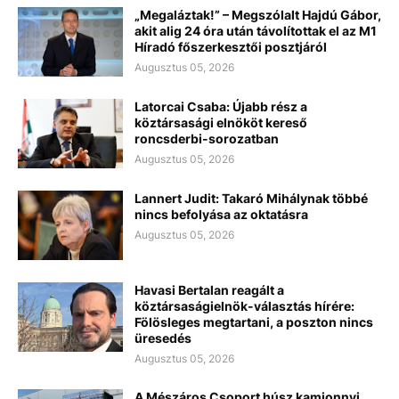
„Megaláztak!” – Megszólalt Hajdú Gábor,
akit alig 24 óra után távolítottak el az M1
Híradó főszerkesztői posztjáról
Augusztus 05, 2026
Latorcai Csaba: Újabb rész a
köztársasági elnököt kereső
roncsderbi-sorozatban
Augusztus 05, 2026
Lannert Judit: Takaró Mihálynak többé
nincs befolyása az oktatásra
Augusztus 05, 2026
Havasi Bertalan reagált a
köztársaságielnök-választás hírére:
Fölösleges megtartani, a poszton nincs
üresedés
Augusztus 05, 2026
A Mészáros Csoport húsz kamionnyi