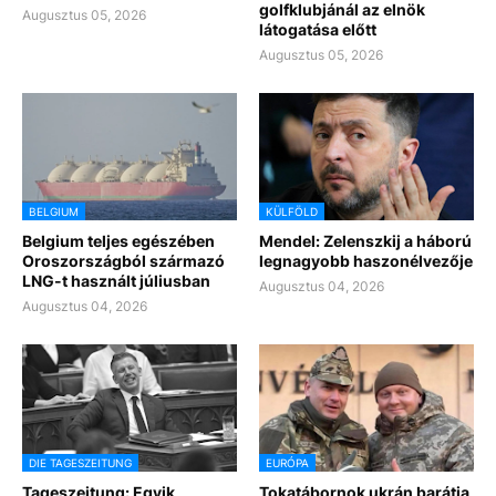
golfklubjánál az elnök
Augusztus 05, 2026
látogatása előtt
Augusztus 05, 2026
BELGIUM
KÜLFÖLD
Belgium teljes egészében
Mendel: Zelenszkij a háború
Oroszországból származó
legnagyobb haszonélvezője
LNG-t használt júliusban
Augusztus 04, 2026
Augusztus 04, 2026
DIE TAGESZEITUNG
EURÓPA
Tageszeitung: Egyik
Tokatábornok ukrán barátja