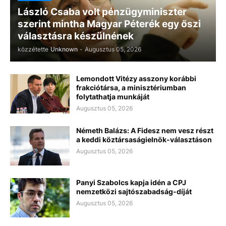
László Csaba volt pénzügyminiszter
szerint mintha Magyar Péterék egy őszi
választásra készülnének
közzétette
Unknown
-
Augusztus 05, 2026
Lemondott Vitézy asszony korábbi
frakciótársa, a minisztériumban
folytathatja munkáját
Augusztus 05, 2026
Németh Balázs: A Fidesz nem vesz részt
a keddi köztársaságielnök-választáson
Augusztus 05, 2026
Panyi Szabolcs kapja idén a CPJ
nemzetközi sajtószabadság-díját
Augusztus 05, 2026