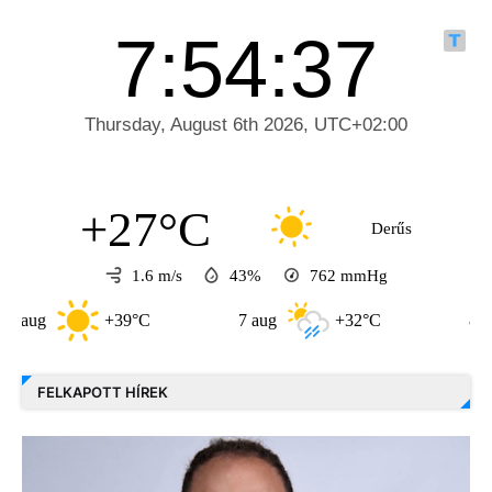
+27°C
Derűs
1.6 m/s
43%
762
mmHg
+39°C
7 aug
+32°C
8 aug
FELKAPOTT HÍREK