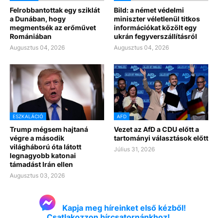
Felrobbantottak egy sziklát
Bild: a német védelmi
a Dunában, hogy
miniszter véletlenül titkos
megmentsék az erőművet
információkat közölt egy
Romániában
ukrán fegyverszállításról
Augusztus 04, 2026
Augusztus 04, 2026
ESZKALÁCIÓ
AFD
Trump mégsem hajtaná
Vezet az AfD a CDU előtt a
végre a második
tartományi választások előtt
világháború óta látott
Július 31, 2026
legnagyobb katonai
támadást Irán ellen
Augusztus 03, 2026
Kapja meg híreinket első kézből!
Csatlakozzon hírcsatornánkhoz!