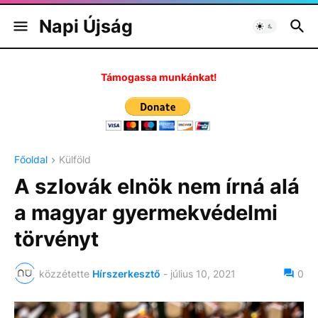
Napi Újság
Támogassa munkánkat!
Főoldal
Külföld
A szlovák elnök nem írná alá
a magyar gyermekvédelmi
törvényt
közzétette
Hírszerkesztő
-
július 10, 2021
0