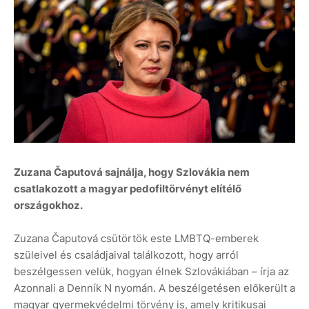
Zuzana Čaputová sajnálja, hogy Szlovákia nem
csatlakozott a magyar pedofiltörvényt elítélő
országokhoz.
Zuzana Čaputová csütörtök este LMBTQ-emberek
szüleivel és családjaival találkozott, hogy arról
beszélgessen velük, hogyan élnek Szlovákiában – írja az
Azonnali a Denník N nyomán. A beszélgetésen előkerült a
magyar gyermekvédelmi törvény is, amely kritikusai