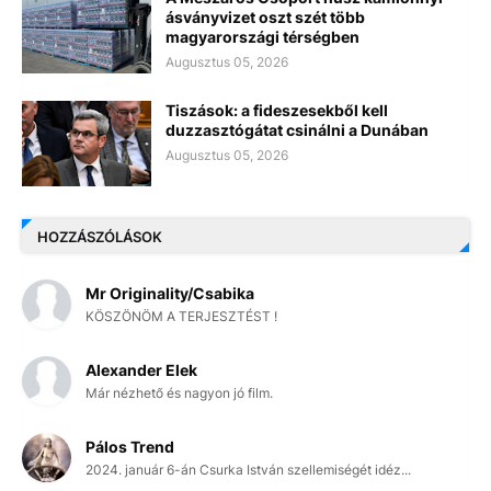
ásványvizet oszt szét több
magyarországi térségben
Augusztus 05, 2026
Tiszások: a fideszesekből kell
duzzasztógátat csinálni a Dunában
Augusztus 05, 2026
HOZZÁSZÓLÁSOK
Mr Originality/Csabika
KÖSZÖNÖM A TERJESZTÉST !
Alexander Elek
Már nézhető és nagyon jó film.
Pálos Trend
2024. január 6-án Csurka István szellemiségét idéz...