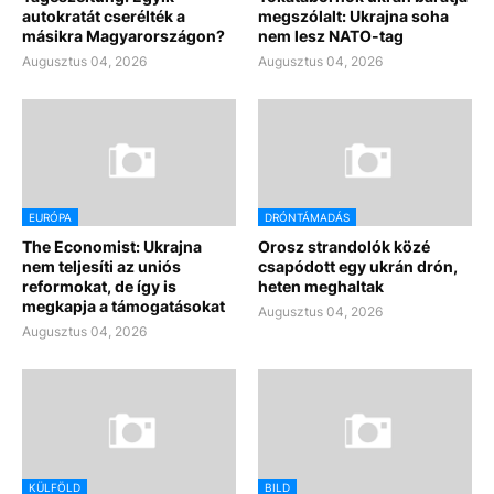
autokratát cserélték a
megszólalt: Ukrajna soha
másikra Magyarországon?
nem lesz NATO-tag
Augusztus 04, 2026
Augusztus 04, 2026
EURÓPA
DRÓNTÁMADÁS
The Economist: Ukrajna
Orosz strandolók közé
nem teljesíti az uniós
csapódott egy ukrán drón,
reformokat, de így is
heten meghaltak
megkapja a támogatásokat
Augusztus 04, 2026
Augusztus 04, 2026
KÜLFÖLD
BILD