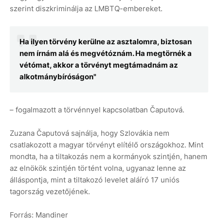
szerint diszkriminálja az LMBTQ-embereket.
Ha ilyen törvény kerülne az asztalomra, biztosan
nem írnám alá és megvétóznám. Ha megtörnék a
vétómat, akkor a törvényt megtámadnám az
alkotmánybíróságon"
– fogalmazott a törvénnyel kapcsolatban Čaputová.
Zuzana Čaputová sajnálja, hogy Szlovákia nem
csatlakozott a magyar törvényt elítélő országokhoz. Mint
mondta, ha a tiltakozás nem a kormányok szintjén, hanem
az elnökök szintjén történt volna, ugyanaz lenne az
álláspontja, mint a tiltakozó levelet aláíró 17 uniós
tagország vezetőjének.
Forrás: Mandiner