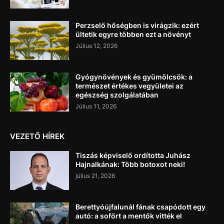
Perzselő hőségben is virágzik: ezért
ültetik egyre többen ezt a növényt
Július 12, 2026
Gyógynövények és gyümölcsök: a
természet értékes vegyületei az
egészség szolgálatában
Július 11, 2026
VEZETŐ HÍREK
Tiszás képviselő ordította Juhász
Hajnalkának: Több botoxot neki!
július 21, 2026
Berettyóújfalunál fának csapódott egy
autó: a sofőrt a mentők vitték el