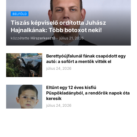
BELFÖLD
Tiszás képviselő ordította Juhász
Hajnalkának: Több botoxot neki!
közzétette
Hírszerkesztő
-
július 21, 2026
Berettyóújfalunál fának csapódott egy
autó: a sofőrt a mentők vitték el
július 24, 2026
Eltűnt egy 12 éves kisfiú
Püspökladányból, a rendőrök napok óta
keresik
július 24, 2026