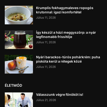
Krumplis fokhagymaleves ropogós
krutonnal: igazi komfortétel
Július 11, 2026
Így készül a házi meggyszörp: a nyár
legfinomabb frissítője
Július 11, 2026
Nyári barackos-túrós pohárkrém: puha
piskóta kerül a rétegek közé
Július 11, 2026
ÉLETMÓD
Válasszunk végre főnököt is!
Július 21, 2026