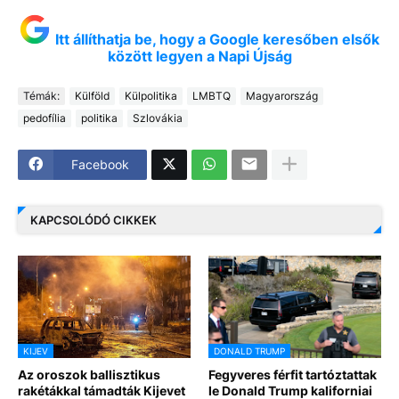
Itt állíthatja be, hogy a Google keresőben elsők
között legyen a Napi Újság
Témák:
Külföld
Külpolitika
LMBTQ
Magyarország
pedofília
politika
Szlovákia
Facebook
KAPCSOLÓDÓ CIKKEK
KIJEV
DONALD TRUMP
Az oroszok ballisztikus
Fegyveres férfit tartóztattak
rakétákkal támadták Kijevet
le Donald Trump kaliforniai