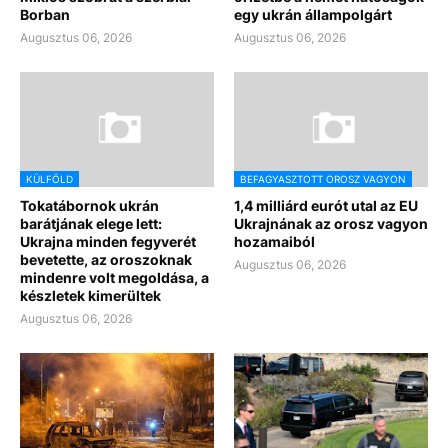
Borban
egy ukrán állampolgárt
Augusztus 06, 2026
Augusztus 06, 2026
KÜLFÖLD
BEFAGYASZTOTT OROSZ VAGYON
Tokatábornok ukrán
1,4 milliárd eurót utal az EU
barátjának elege lett:
Ukrajnának az orosz vagyon
Ukrajna minden fegyverét
hozamaiból
bevetette, az oroszoknak
Augusztus 06, 2026
mindenre volt megoldása, a
készletek kimerültek
Augusztus 06, 2026