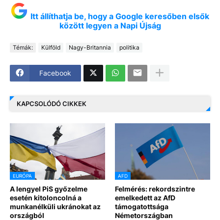
Itt állíthatja be, hogy a Google keresőben elsők
között legyen a Napi Újság
Témák:
Külföld
Nagy-Britannia
politika
Facebook
KAPCSOLÓDÓ CIKKEK
EURÓPA
AFD
A lengyel PiS győzelme
Felmérés: rekordszintre
esetén kitoloncolná a
emelkedett az AfD
munkanélküli ukránokat az
támogatottsága
országból
Németországban