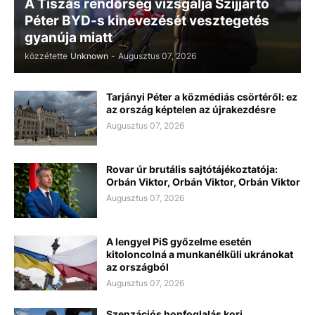
A Tiszás rendőrség vizsgálja Szijjártó
Péter BYD-s kinevezését vesztegetés
gyanúja miatt
közzétette
Unknown
-
Augusztus 07, 2026
Tarjányi Péter a közmédiás csörtéről: ez
az ország képtelen az újrakezdésre
Augusztus 07, 2026
Rovar úr brutális sajtótájékoztatója:
Orbán Viktor, Orbán Viktor, Orbán Viktor
Augusztus 07, 2026
A lengyel PiS győzelme esetén
kitoloncolná a munkanélküli ukránokat
az országból
Augusztus 07, 2026
Szenzációs honfoglalás kori