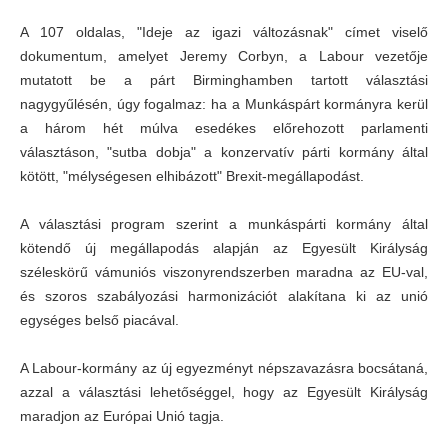
A 107 oldalas, "Ideje az igazi változásnak" címet viselő
dokumentum, amelyet Jeremy Corbyn, a Labour vezetője
mutatott be a párt Birminghamben tartott választási
nagygyűlésén, úgy fogalmaz: ha a Munkáspárt kormányra kerül
a három hét múlva esedékes előrehozott parlamenti
választáson, "sutba dobja" a konzervatív párti kormány által
kötött, "mélységesen elhibázott" Brexit-megállapodást.
A választási program szerint a munkáspárti kormány által
kötendő új megállapodás alapján az Egyesült Királyság
széleskörű vámuniós viszonyrendszerben maradna az EU-val,
és szoros szabályozási harmonizációt alakítana ki az unió
egységes belső piacával.
A Labour-kormány az új egyezményt népszavazásra bocsátaná,
azzal a választási lehetőséggel, hogy az Egyesült Királyság
maradjon az Európai Unió tagja.