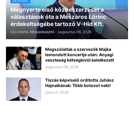
GAZDASÁG
Megnyerte első közbeszerzését a
választások óta a Mészáros Lőrinc
érdekeltségébe tartozó V-Híd Kft.
közzétette
Hírszerkesztő
-
augusztus 06, 2026
Megszólaltak a szervezők Majka
lemondott koncertje után: Anyagi
veszteség kétségkívül keletkezett
augusztus 06, 2026
Tiszás képviselő ordította Juhász
Hajnalkának: Több botoxot neki!
július 21, 2026