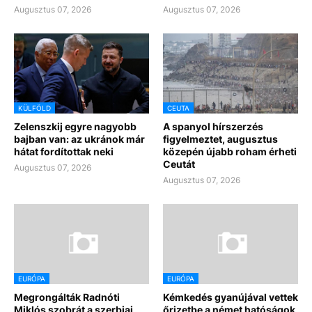
Augusztus 07, 2026
Augusztus 07, 2026
KÜLFÖLD
CEUTA
Zelenszkij egyre nagyobb
A spanyol hírszerzés
bajban van: az ukránok már
figyelmeztet, augusztus
hátat fordítottak neki
közepén újabb roham érheti
Ceutát
Augusztus 07, 2026
Augusztus 07, 2026
EURÓPA
EURÓPA
Megrongálták Radnóti
Kémkedés gyanújával vettek
Miklós szobrát a szerbiai
őrizetbe a német hatóságok