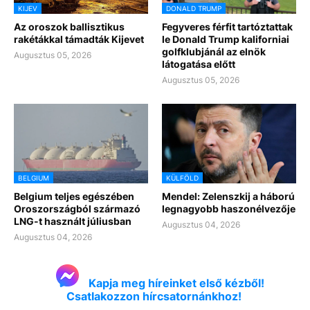
KIJEV
DONALD TRUMP
Az oroszok ballisztikus
Fegyveres férfit tartóztattak
rakétákkal támadták Kijevet
le Donald Trump kaliforniai
golfklubjánál az elnök
Augusztus 05, 2026
látogatása előtt
Augusztus 05, 2026
BELGIUM
KÜLFÖLD
Belgium teljes egészében
Mendel: Zelenszkij a háború
Oroszországból származó
legnagyobb haszonélvezője
LNG-t használt júliusban
Augusztus 04, 2026
Augusztus 04, 2026
Kapja meg híreinket első kézből!
Csatlakozzon hírcsatornánkhoz!