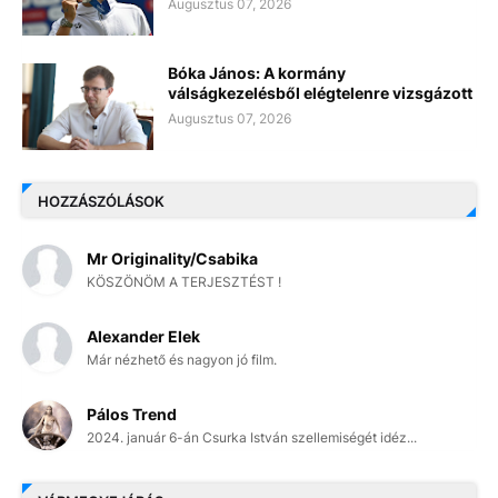
Augusztus 07, 2026
Bóka János: A kormány
válságkezelésből elégtelenre vizsgázott
Augusztus 07, 2026
HOZZÁSZÓLÁSOK
Mr Originality/Csabika
KÖSZÖNÖM A TERJESZTÉST !
Alexander Elek
Már nézhető és nagyon jó film.
Pálos Trend
2024. január 6-án Csurka István szellemiségét idéz...