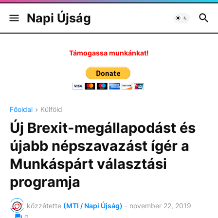
Napi Újság
Támogassa munkánkat!
Főoldal
Külföld
Új Brexit-megállapodást és
újabb népszavazást ígér a
Munkáspárt választási
programja
közzétette
(MTI / Napi Újság)
-
november 22, 2019
0