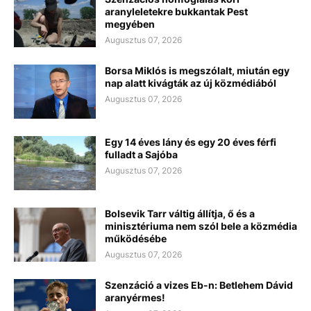
aranyleletekre bukkantak Pest
megyében
Augusztus 07, 2026
Borsa Miklós is megszólalt, miután egy
nap alatt kivágták az új közmédiából
Augusztus 07, 2026
Egy 14 éves lány és egy 20 éves férfi
fulladt a Sajóba
Augusztus 07, 2026
Bolsevik Tarr váltig állítja, ő és a
minisztériuma nem szól bele a közmédia
működésébe
Augusztus 07, 2026
Szenzáció a vizes Eb-n: Betlehem Dávid
aranyérmes!