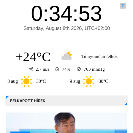
+24°C
Túlnyomóan felhős
2.7 m/s
74%
763
mmHg
aug
+30°C
9 aug
+30°C
10 aug
FELKAPOTT HÍREK