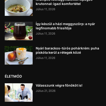
krutonnal: igazi komfortétel
Július 11, 2026
Így készül a házi meggyszörp: a nyár
legfinomabb frissítője
Július 11, 2026
Nyári barackos-túrós pohárkrém: puha
piskóta kerül a rétegek közé
Július 11, 2026
ÉLETMÓD
Válasszunk végre főnököt is!
Július 21, 2026