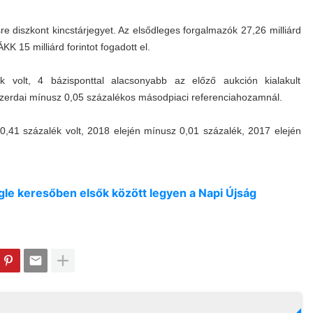
sre diszkont kincstárjegyet. Az elsődleges forgalmazók 27,26 milliárd
KK 15 milliárd forintot fogadott el.
 volt, 4 bázisponttal alacsonyabb az előző aukción kialakult
szerdai mínusz 0,05 százalékos másodpiaci referenciahozamnál.
,41 százalék volt, 2018 elején mínusz 0,01 százalék, 2017 elején
oogle keresőben elsők között legyen a Napi Újság