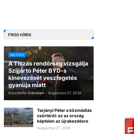
FRISS HÍREK
BELFÖLD
A Tiszás rendőrség vizsgálja
Szijjártó Péter BYD-s
kinevezését vesztegetés
gyanúja miatt
közzétette
Unknown
-
Augusztus 07, 2026
Tarjányi Péter a közmédiás
csörtéről: ez az ország
képtelen az újrakezdésre
Augusztus 07, 2026