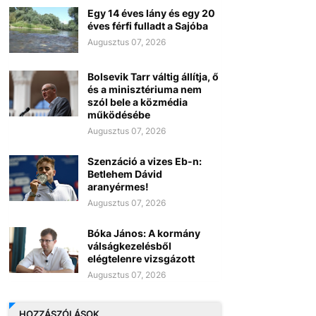
Egy 14 éves lány és egy 20
éves férfi fulladt a Sajóba
Augusztus 07, 2026
Bolsevik Tarr váltig állítja, ő
és a minisztériuma nem
szól bele a közmédia
működésébe
Augusztus 07, 2026
Szenzáció a vizes Eb-n:
Betlehem Dávid
aranyérmes!
Augusztus 07, 2026
Bóka János: A kormány
válságkezelésből
elégtelenre vizsgázott
Augusztus 07, 2026
HOZZÁSZÓLÁSOK