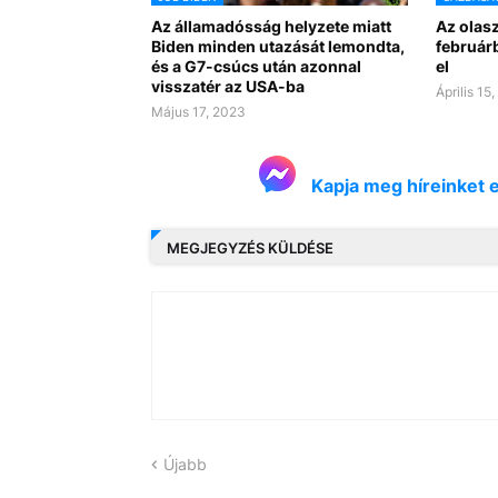
Az államadósság helyzete miatt
Az olas
Biden minden utazását lemondta,
februárb
és a G7-csúcs után azonnal
el
visszatér az USA-ba
Április 15
Május 17, 2023
Kapja meg híreinket 
MEGJEGYZÉS KÜLDÉSE
Újabb