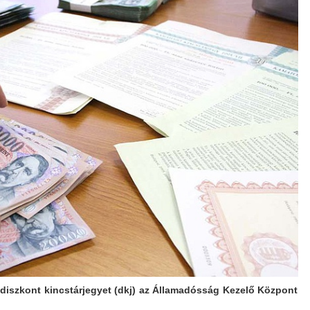
diszkont kincstárjegyet (dkj) az Államadósság Kezelő Központ