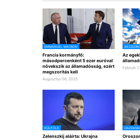
EMMANUEL MACRON
BEZZEGR
Francia kormányfő:
Az egek
másodpercenként 5 ezer euróval
államad
növekszik az államadósság, ezért
Február 1
megszorítás kell
Augusztus 06, 2025
KÜLFÖLD
GAZDASÁ
Zelenszkij aláírta: Ukrajna
Oroszor