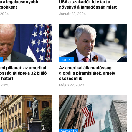
a a legalacsonyabb
USA a szakadék felé tart a
 csökkent
növekvő államadósság miatt
, 2024
Január 28, 2024
G
DOLLÁR
mi pillanat: az amerikai
Az amerikai államadósság
sság átlépte a 32 billió
globális piramisjáték, amely
 határt
összeomlik
, 2023
Május 27, 2023
G
GAZDASÁG