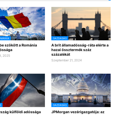
OMÁNIA
GAZDASÁG
be szökött a Románia
A brit államadósság-ráta elérte a
óssága
hazai össztermék száz
százalékát
3, 2025
Szeptember 21, 2024
G
GAZDASÁG
szág külföldi adóssága
JPMorgan vezérigazgatója: az