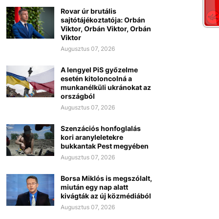
Rovar úr brutális
sajtótájékoztatója: Orbán
Viktor, Orbán Viktor, Orbán
Viktor
Augusztus 07, 2026
A lengyel PiS győzelme
esetén kitoloncolná a
munkanélküli ukránokat az
országból
Augusztus 07, 2026
Szenzációs honfoglalás
kori aranyleletekre
bukkantak Pest megyében
Augusztus 07, 2026
Borsa Miklós is megszólalt,
miután egy nap alatt
kivágták az új közmédiából
Augusztus 07, 2026