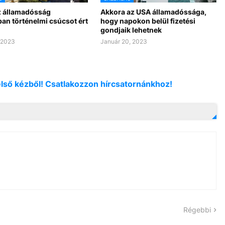
z államadósság
Akkora az USA államadóssága,
an történelmi csúcsot ért
hogy napokon belül fizetési
gondjaik lehetnek
, 2023
Január 20, 2023
első kézből! Csatlakozzon hírcsatornánkhoz!
Régebbi