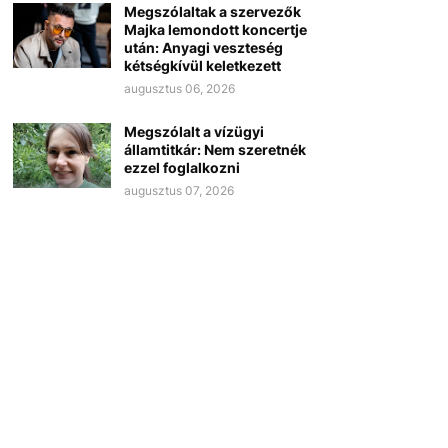
Megszólaltak a szervezők
Majka lemondott koncertje
után: Anyagi veszteség
kétségkívül keletkezett
augusztus 06, 2026
Megszólalt a vízügyi
államtitkár: Nem szeretnék
ezzel foglalkozni
augusztus 07, 2026