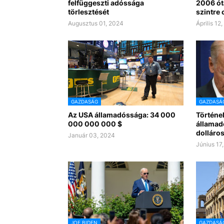
felfüggeszti adóssága
2006 ót
törlesztését
szintre
Augusztus 01, 2024
Április 12
GAZDASÁG
GAZDASÁ
Az USA államadóssága: 34 000
Történel
000 000 000 $
államadó
dolláros
Január 03, 2024
Június 17
JOE BIDEN
GAZDASÁ