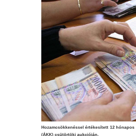
Hozamcsökkenéssel értékesített 12 hónapos 
(ÁKK) csütörtöki aukcióján.