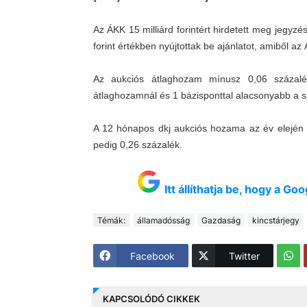
Az ÁKK 15 milliárd forintért hirdetett meg jegyzé
forint értékben nyújtottak be ajánlatot, amiből az Á
Az aukciós átlaghozam mínusz 0,06 százalék
átlaghozamnál és 1 bázisponttal alacsonyabb a 
A 12 hónapos dkj aukciós hozama az év elején 0
pedig 0,26 százalék.
Itt állíthatja be, hogy a G
Témák:
államadósság
Gazdaság
kincstárjegy
Facebook
Twitter
KAPCSOLÓDÓ CIKKEK