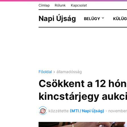
Címlap
Rólunk
Kapcsolat
Napi Újság
BELÜGY
KÜLÜG
Főoldal
államadósság
Csökkent a 12 hón
kincstárjegy aukc
közzétette
(MTI / Napi Újság)
-
november