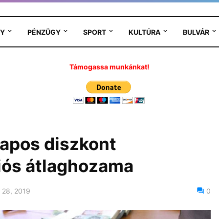
Y
PÉNZÜGY
SPORT
KULTÚRA
BULVÁR
Támogassa munkánkat!
apos diszkont
iós átlaghozama
 28, 2019
0