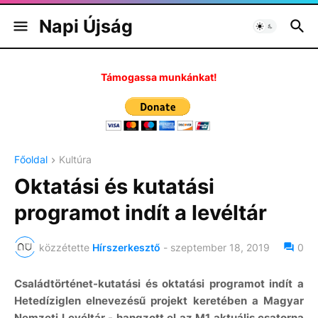
Napi Újság
Támogassa munkánkat!
Főoldal
Kultúra
Oktatási és kutatási
programot indít a levéltár
közzétette
Hírszerkesztő
-
szeptember 18, 2019
0
Családtörténet-kutatási és oktatási programot indít a
Hetedíziglen elnevezésű projekt keretében a Magyar
Nemzeti Levéltár - hangzott el az M1 aktuális csatorna