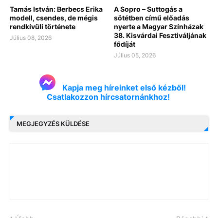
Tamás István: Berbecs Erika
A Sopro – Suttogás a
modell, csendes, de mégis
sötétben című előadás
rendkívüli története
nyerte a Magyar Színházak
38. Kisvárdai Fesztiváljának
Július 08, 2026
fődíját
Július 05, 2026
Kapja meg híreinket első kézből!
Csatlakozzon hírcsatornánkhoz!
MEGJEGYZÉS KÜLDÉSE