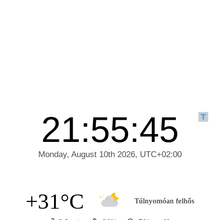
+31°C
Túlnyomóan felhős