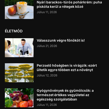
Nyári barackos-túrós pohárkrém: puha
piskóta kerül a rétegek közé
Július 11, 2026
ÉLETMÓD
Válasszunk végre főnököt is!
Július 21, 2026
Perzselő hőségben is virágzik: ezért
ültetik egyre többen ezt a növényt
Július 12, 2026
Gyógynövények és gyümölcsök: a
természet értékes vegyületei az
egészség szolgálatában
Július 11, 2026