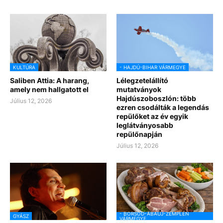
KULTÚRA
- HAJDÚ-BIHAR VÁRMEGYE
Saliben Attia: A harang,
Lélegzetelállító
amely nem hallgatott el
mutatványok
Hajdúszoboszlón: több
Július 12, 2026
ezren csodálták a legendás
repülőket az év egyik
leglátványosabb
repülőnapján
Július 12, 2026
- BORSOD-ABAÚJ-ZEMPLÉN
GYÁSZ
VÁRMEGYE