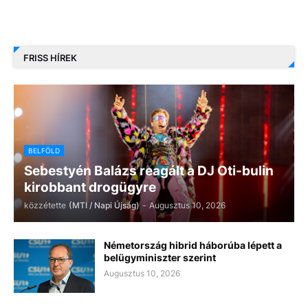
FRISS HÍREK
BELFÖLD
Sebestyén Balázs reagált a DJ Oti-bulin
kirobbant drogügyre
közzétette
(MTI / Napi Újság)
-
Augusztus 10, 2026
Németország hibrid háborúba lépett a
belügyminiszter szerint
Augusztus 10, 2026