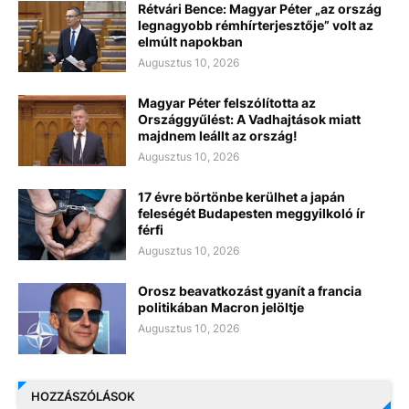
Rétvári Bence: Magyar Péter „az ország
legnagyobb rémhírterjesztője” volt az
elmúlt napokban
Augusztus 10, 2026
Magyar Péter felszólította az
Országgyűlést: A Vadhajtások miatt
majdnem leállt az ország!
Augusztus 10, 2026
17 évre börtönbe kerülhet a japán
feleségét Budapesten meggyilkoló ír
férfi
Augusztus 10, 2026
Orosz beavatkozást gyanít a francia
politikában Macron jelöltje
Augusztus 10, 2026
HOZZÁSZÓLÁSOK