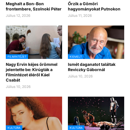
Meghalt a Bon-Bon
Őrzik a Gömöri
frontembere, Szolnoki Péter
hagyományokat Putnokon
Július 12, 2026
Július 11, 2026
FILMINTÉZET
KIEMELT
Nagy Ervin kéjes örömmel
Ismét daganatot találtak
jelentette be: Kirúgták a
Reviczky Gábornál
Filmintézet éléről Káel
Július 10, 2026
Csabát
Július 10, 2026
KULTÚRA
KULTÚRA