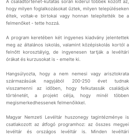
A családtörténet-kutatás során kiderül többek között az,
hogy milyen foglalkozásokat űztek, milyen településeken
éltek, voltak-e birtokai vagy honnan telepítették be a
felmenőket - tette hozzá.
A program keretében két ingyenes kiadvány jelentettek
meg az általános iskolás, valamint középiskolás kortól a
felnőtt korosztályig, de ingyenesen tartják a levéltári
órákat és kurzusokat is - emelte ki.
Hangsúlyozta, hogy a nem nemesi vagy arisztokrata
származásúak nagyjából 200-250 évet tudnak
visszamenni az időben, hogy felkutassák családjuk
történetét, a projekt célja, hogy minél többen
megismerkedhessenek felmenőikkel.
Magyar Nemzeti Levéltár huszonegy tagintézménye is
csatlakozott az átfogó programhoz: az összes megyei
levéltár és országos levéltár is. Minden levéltári