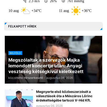
2.3 m/s
26%
761
mmHg
0 aug
+34°C
11 aug
+36°C
12 a
FELKAPOTT HÍREK
BELFÖLD
Megszólaltak a szervezők Majka
lemondott koncertje után: Anyagi
veszteség kétségkívül keletkezett
közzétette
Hírszerkesztő
-
augusztus 06, 2026
Megnyerte első közbeszerzését a
választások óta a Mészáros Lőrinc
érdekeltségébe tartozó V-Híd Kft.
augusztus 06, 2026