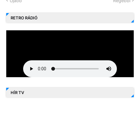
Újabb
Régebbi
RETRO RÁDIÓ
HÍR TV