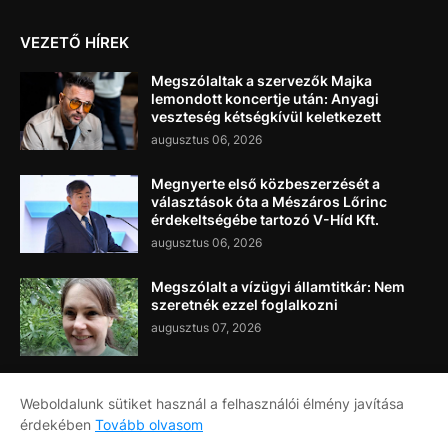
VEZETŐ HÍREK
Megszólaltak a szervezők Majka
lemondott koncertje után: Anyagi
veszteség kétségkívül keletkezett
augusztus 06, 2026
Megnyerte első közbeszerzését a
választások óta a Mészáros Lőrinc
érdekeltségébe tartozó V-Híd Kft.
augusztus 06, 2026
Megszólalt a vízügyi államtitkár: Nem
szeretnék ezzel foglalkozni
augusztus 07, 2026
Weboldalunk sütiket használ a felhasználói élmény javítása
érdekében
Tovább olvasom
Címlap
Rólunk
Kapcsolat