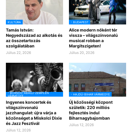
KULTÚRA
- BUDAPEST
Tamás István:
Alice modern nőként tér
Negyedszázad az alkotás és
vissza – világszínvonalú
az összetartozás
musical robban a
szolgálatában
Margitszigeten!
Július 22, 2026
Július 20, 2026
- BORSOD-ABAÚJ-ZEMPLÉN
- HAJDÚ-BIHAR VÁRMEGYE
VÁRMEGYE
Ingyenes koncertek és
Új közösségi központ
világszínvonalú
születik: 220 milliós
jazzhangulat: újra várja a
fejlesztés indul
közönséget a Miskolci Dixie
Biharnagybajomban
és Jazz Fesztivál
Július 12, 2026
Július 12, 2026