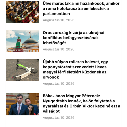
Ülve maradtak a mi hazánkosok, amikor
a roma holokausztra emlékeztek a
parlamentben
Augusztus 10, 2026
Oroszország kizárja az ukrajnai
konfliktus befagyasztásának
lehetőségét
Augusztus 10, 2026
Újabb súlyos rolleres baleset, egy
koponyatörést szenvedett Heves
megyei férfi életéért küzdenek az
orvosok
Augusztus 10, 2026
Bóka János Magyar Péternek:
Nyugodtabb lennék, ha ön folytatná a
nyaralását és Orbán Viktor kezelné ezt a
válságot
Augusztus 10, 2026