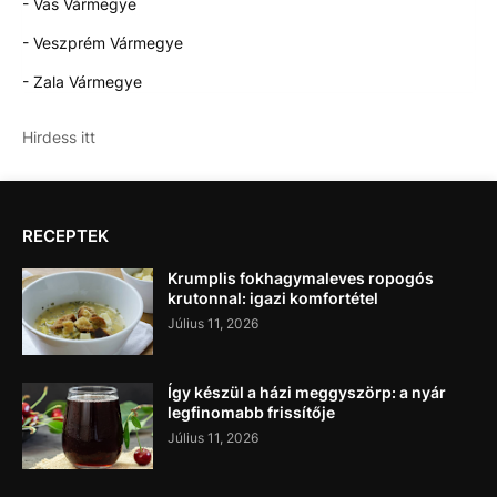
- Vas Vármegye
- Veszprém Vármegye
- Zala Vármegye
Hirdess itt
RECEPTEK
Krumplis fokhagymaleves ropogós
krutonnal: igazi komfortétel
Július 11, 2026
Így készül a házi meggyszörp: a nyár
legfinomabb frissítője
Július 11, 2026