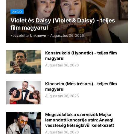
AKCIÓ
Violet és Daisy (Violet & Daisy) - teljes
film magyarul
közzétette
Unknown
-
Augusztus 06, 2026
Konstrukció (Hypnotic) - teljes film
magyarul
Augusztus 06, 2026
Kincseim (Mes trésors) - teljes film
magyarul
Augusztus 06, 2026
Megszólaltak a szervezők Majka
lemondott koncertje után: Anyagi
veszteség kétségkívül keletkezett
Augusztus 06, 2026