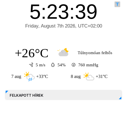
+26°C
Túlnyomóan felhős
5 m/s
54%
760
mmHg
7 aug
+33°C
8 aug
+31°C
9 au
FELKAPOTT HÍREK