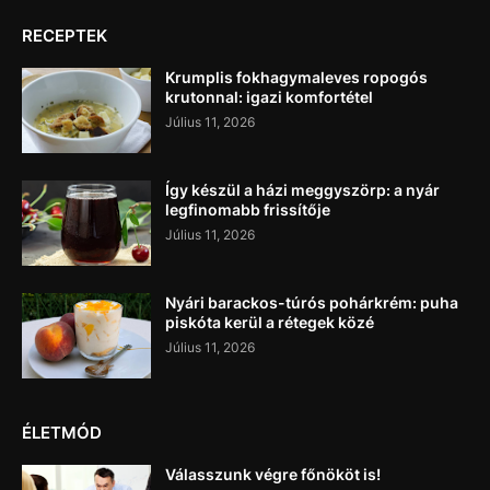
RECEPTEK
Krumplis fokhagymaleves ropogós
krutonnal: igazi komfortétel
Július 11, 2026
Így készül a házi meggyszörp: a nyár
legfinomabb frissítője
Július 11, 2026
Nyári barackos-túrós pohárkrém: puha
piskóta kerül a rétegek közé
Július 11, 2026
ÉLETMÓD
Válasszunk végre főnököt is!