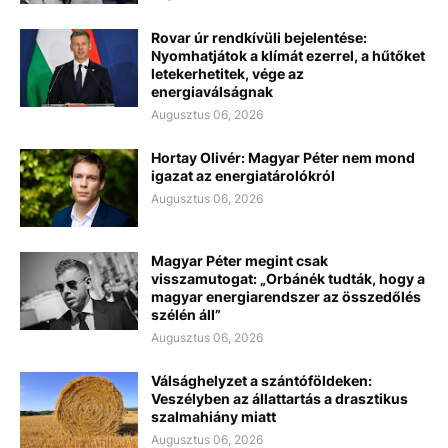
Rovar úr rendkívüli bejelentése:
Nyomhatjátok a klímát ezerrel, a hűtőket
letekerhetitek, vége az
energiaválságnak
Augusztus 06, 2026
Hortay Olivér: Magyar Péter nem mond
igazat az energiatárolókról
Augusztus 06, 2026
Magyar Péter megint csak
visszamutogat: „Orbánék tudták, hogy a
magyar energiarendszer az összedőlés
szélén áll”
Augusztus 06, 2026
Válsághelyzet a szántóföldeken:
Veszélyben az állattartás a drasztikus
szalmahiány miatt
Augusztus 06, 2026