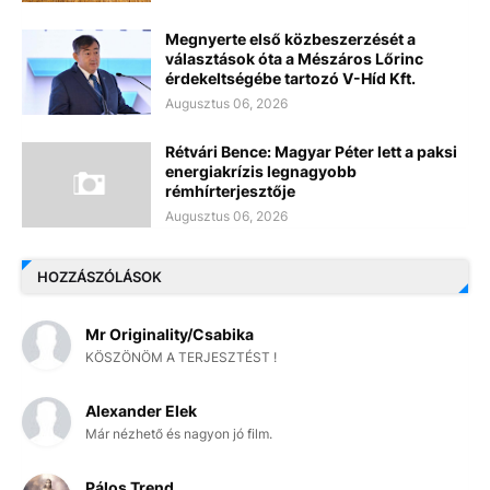
Megnyerte első közbeszerzését a
választások óta a Mészáros Lőrinc
érdekeltségébe tartozó V-Híd Kft.
Augusztus 06, 2026
Rétvári Bence: Magyar Péter lett a paksi
energiakrízis legnagyobb
rémhírterjesztője
Augusztus 06, 2026
HOZZÁSZÓLÁSOK
Mr Originality/Csabika
KÖSZÖNÖM A TERJESZTÉST !
Alexander Elek
Már nézhető és nagyon jó film.
Pálos Trend