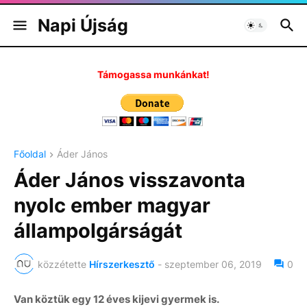
Napi Újság
Támogassa munkánkat!
Főoldal
Áder János
Áder János visszavonta
nyolc ember magyar
állampolgárságát
közzétette
Hírszerkesztő
-
szeptember 06, 2019
0
Van köztük egy 12 éves kijevi gyermek is.