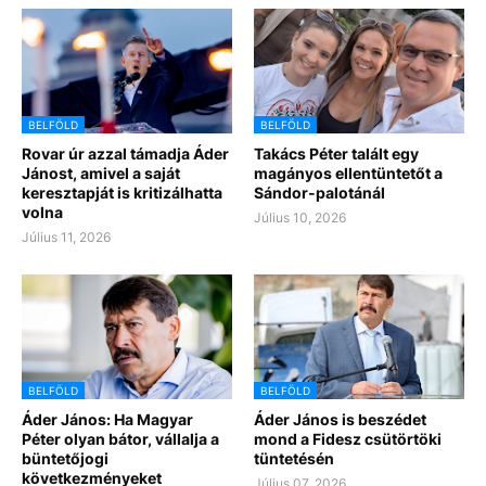
BELFÖLD
BELFÖLD
Rovar úr azzal támadja Áder
Takács Péter talált egy
Jánost, amivel a saját
magányos ellentüntetőt a
keresztapját is kritizálhatta
Sándor-palotánál
volna
Július 10, 2026
Július 11, 2026
BELFÖLD
BELFÖLD
Áder János: Ha Magyar
Áder János is beszédet
Péter olyan bátor, vállalja a
mond a Fidesz csütörtöki
büntetőjogi
tüntetésén
következményeket
Július 07, 2026