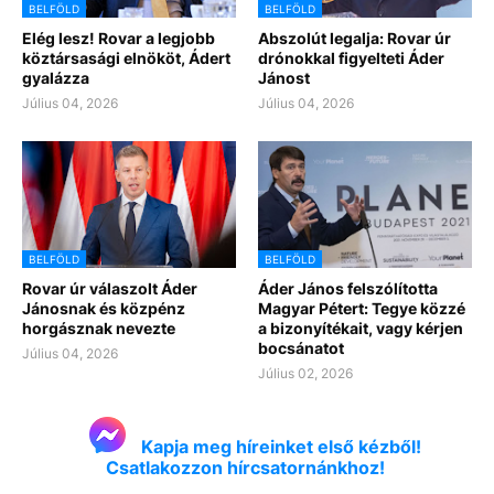
BELFÖLD
BELFÖLD
Elég lesz! Rovar a legjobb
Abszolút legalja: Rovar úr
köztársasági elnököt, Ádert
drónokkal figyelteti Áder
gyalázza
Jánost
Július 04, 2026
Július 04, 2026
BELFÖLD
BELFÖLD
Rovar úr válaszolt Áder
Áder János felszólította
Jánosnak és közpénz
Magyar Pétert: Tegye közzé
horgásznak nevezte
a bizonyítékait, vagy kérjen
bocsánatot
Július 04, 2026
Július 02, 2026
Kapja meg híreinket első kézből!
Csatlakozzon hírcsatornánkhoz!