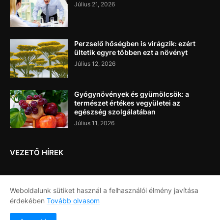
Július 21, 2026
Perzselő hőségben is virágzik: ezért
ültetik egyre többen ezt a növényt
Július 12, 2026
Gyógynövények és gyümölcsök: a
természet értékes vegyületei az
egészség szolgálatában
Július 11, 2026
VEZETŐ HÍREK
Weboldalunk sütiket használ a felhasználói élmény javítása
érdekében
Tovább olvasom
Címlap
Rólunk
Kapcsolat