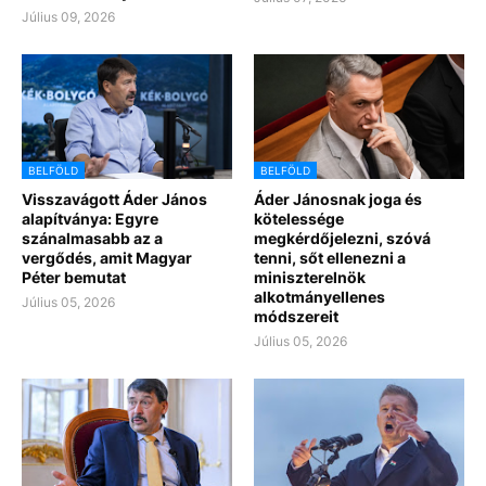
Július 09, 2026
BELFÖLD
BELFÖLD
Visszavágott Áder János
Áder Jánosnak joga és
alapítványa: Egyre
kötelessége
szánalmasabb az a
megkérdőjelezni, szóvá
vergődés, amit Magyar
tenni, sőt ellenezni a
Péter bemutat
miniszterelnök
alkotmányellenes
Július 05, 2026
módszereit
Július 05, 2026