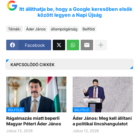
Itt állíthatja be, hogy a Google keresőben elsők
között legyen a Napi Újság
Témák:
Áder János
állampolgárság
Belföld
Facebook
KAPCSOLÓDÓ CIKKEK
BELFÖLD
BELFÖLD
Rágalmazás miatt beperli
Áder János: Meg kell állítani
Magyar Pétert Áder János
a politikai lincshangulatot
Július 13, 2026
Július 12, 2026