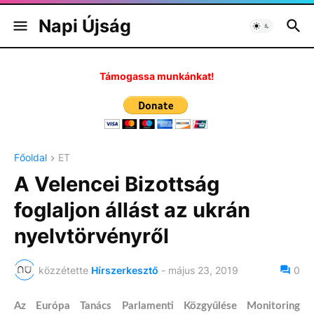
Napi Újság
Támogassa munkánkat!
Főoldal
ET
A Velencei Bizottság
foglaljon állást az ukrán
nyelvtörvényről
közzétette
Hírszerkesztő
-
május 23, 2019
0
Az Európa Tanács Parlamenti Közgyűlése Monitoring