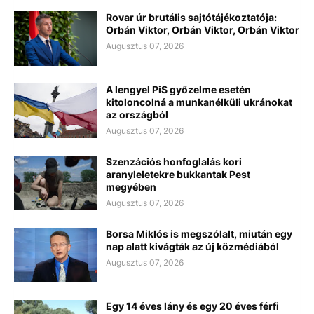
Rovar úr brutális sajtótájékoztatója:
Orbán Viktor, Orbán Viktor, Orbán Viktor
Augusztus 07, 2026
A lengyel PiS győzelme esetén
kitoloncolná a munkanélküli ukránokat
az országból
Augusztus 07, 2026
Szenzációs honfoglalás kori
aranyleletekre bukkantak Pest
megyében
Augusztus 07, 2026
Borsa Miklós is megszólalt, miután egy
nap alatt kivágták az új közmédiából
Augusztus 07, 2026
Egy 14 éves lány és egy 20 éves férfi