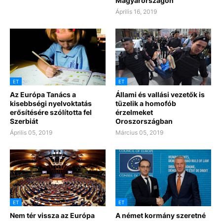
Magyarországon
Április 16, 2019
ET
ET
Az Európa Tanács a
Állami és vallási vezetők is
kisebbségi nyelvoktatás
tüzelik a homofób
erősítésére szólította fel
érzelmeket
Szerbiát
Oroszországban
Április 05, 2019
Március 05, 2019
ET
ET
Nem tér vissza az Európa
A német kormány szeretné