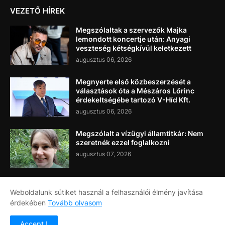
VEZETŐ HÍREK
Megszólaltak a szervezők Majka
lemondott koncertje után: Anyagi
veszteség kétségkívül keletkezett
augusztus 06, 2026
Megnyerte első közbeszerzését a
választások óta a Mészáros Lőrinc
érdekeltségébe tartozó V-Híd Kft.
augusztus 06, 2026
Megszólalt a vízügyi államtitkár: Nem
szeretnék ezzel foglalkozni
augusztus 07, 2026
Weboldalunk sütiket használ a felhasználói élmény javítása
érdekében
Tovább olvasom
Címlap
Rólunk
Kapcsolat
Accept !