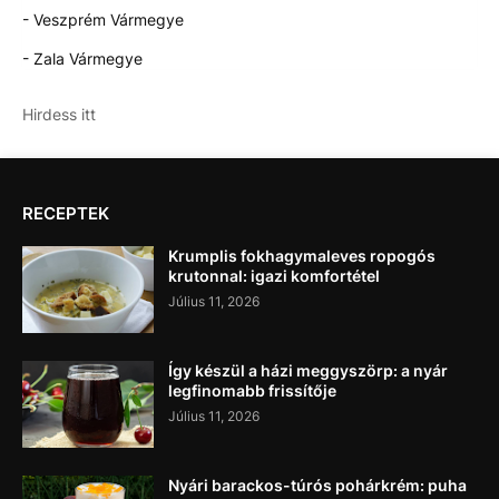
- Veszprém Vármegye
- Zala Vármegye
Hirdess itt
RECEPTEK
Krumplis fokhagymaleves ropogós
krutonnal: igazi komfortétel
Július 11, 2026
Így készül a házi meggyszörp: a nyár
legfinomabb frissítője
Július 11, 2026
Nyári barackos-túrós pohárkrém: puha