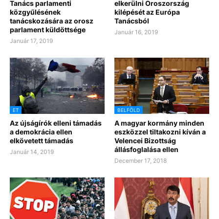
Tanács parlamenti
elkerülni Oroszország
közgyűlésének
kilépését az Európa
tanácskozására az orosz
Tanácsból
parlament küldöttsége
Január 16, 2019
Január 17, 2019
ET
BELFÖLD
Az újságírók elleni támadás
A magyar kormány minden
a demokrácia ellen
eszközzel tiltakozni kíván a
elkövetett támadás
Velencei Bizottság
állásfoglalása ellen
Január 14, 2019
December 17, 2018