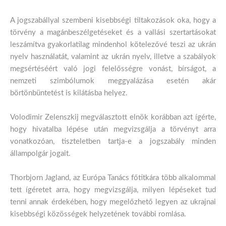
A jogszabállyal szembeni kisebbségi tiltakozások oka, hogy a
törvény a magánbeszélgetéseket és a vallási szertartásokat
leszámítva gyakorlatilag mindenhol kötelezővé teszi az ukrán
nyelv használatát, valamint az ukrán nyelv, illetve a szabályok
megsértéséért való jogi felelősségre vonást, bírságot, a
nemzeti szimbólumok meggyalázása esetén akár
börtönbüntetést is kilátásba helyez.
Volodimir Zelenszkij megválasztott elnök korábban azt ígérte,
hogy hivatalba lépése után megvizsgálja a törvényt arra
vonatkozóan, tiszteletben tartja-e a jogszabály minden
állampolgár jogait.
Thorbjorn Jagland, az Európa Tanács főtitkára több alkalommal
tett ígéretet arra, hogy megvizsgálja, milyen lépéseket tud
tenni annak érdekében, hogy megelőzhető legyen az ukrajnai
kisebbségi közösségek helyzetének további romlása.