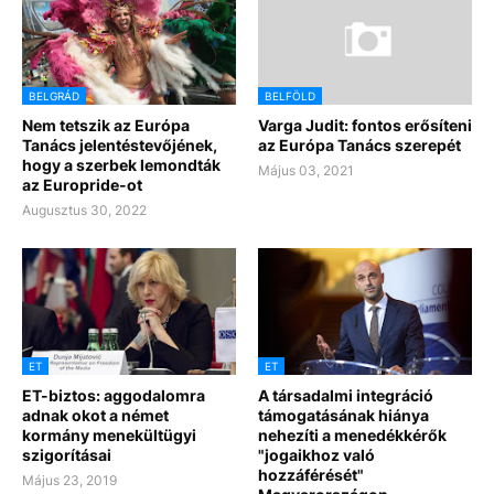
BELGRÁD
BELFÖLD
Nem tetszik az Európa
Varga Judit: fontos erősíteni
Tanács jelentéstevőjének,
az Európa Tanács szerepét
hogy a szerbek lemondták
Május 03, 2021
az Europride-ot
Augusztus 30, 2022
ET
ET
ET-biztos: aggodalomra
A társadalmi integráció
adnak okot a német
támogatásának hiánya
kormány menekültügyi
nehezíti a menedékkérők
szigorításai
"jogaikhoz való
hozzáférését"
Május 23, 2019