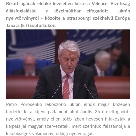
Bizottságának elnöke levelében kérte a Velencei Bizottság
állásfoglalását a közelmúltban elfogadott ukrán
nyelvtörvényről - közölte a strasbourgi székhelyű Európa
Tanács (ET) csütörtökön.
Petro Porosenko leköszönő ukrán elnök május közepén
hirdette ki a kijevi parlament által április 25-én elfogadott
nyelvtörvényt, amely ellen több ízben hevesen tiltakoztak a
kárpátaljai magyar szervezetek, mert szerintük felszámolja a
kisebbségek valamennyi eddigi nyelvi jogát.