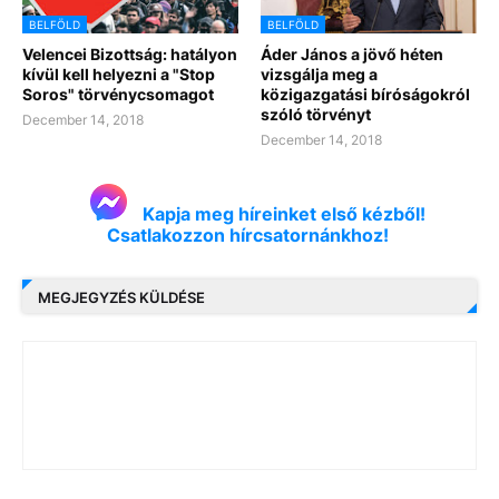
BELFÖLD
BELFÖLD
Velencei Bizottság: hatályon
Áder János a jövő héten
kívül kell helyezni a "Stop
vizsgálja meg a
Soros" törvénycsomagot
közigazgatási bíróságokról
szóló törvényt
December 14, 2018
December 14, 2018
Kapja meg híreinket első kézből!
Csatlakozzon hírcsatornánkhoz!
MEGJEGYZÉS KÜLDÉSE