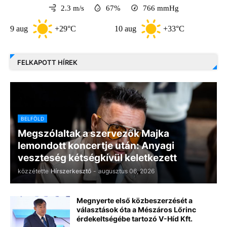
2.3 m/s
67%
766
mmHg
ug
+29°C
10 aug
+33°C
11 aug
FELKAPOTT HÍREK
BELFÖLD
Megszólaltak a szervezők Majka
lemondott koncertje után: Anyagi
veszteség kétségkívül keletkezett
közzétette
Hírszerkesztő
-
augusztus 06, 2026
Megnyerte első közbeszerzését a
választások óta a Mészáros Lőrinc
érdekeltségébe tartozó V-Híd Kft.