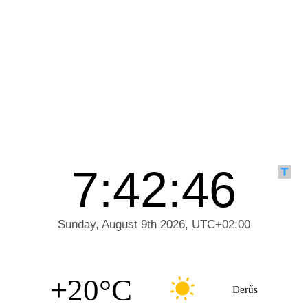
+20°C
Derűs