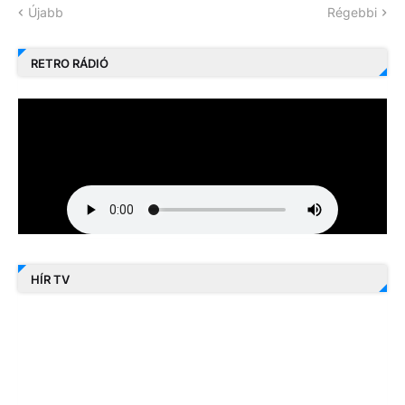
Újabb
Régebbi
RETRO RÁDIÓ
HÍR TV