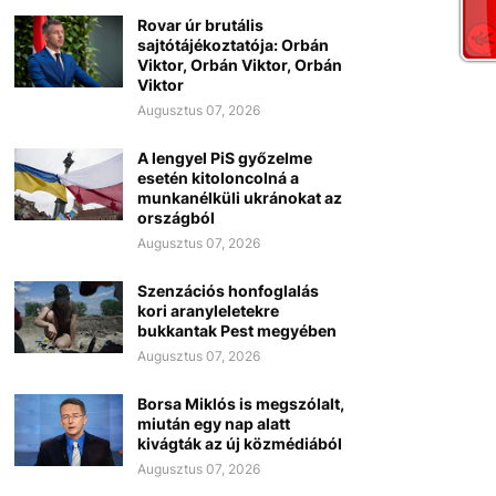
Rovar úr brutális
sajtótájékoztatója: Orbán
Viktor, Orbán Viktor, Orbán
Viktor
Augusztus 07, 2026
A lengyel PiS győzelme
esetén kitoloncolná a
munkanélküli ukránokat az
országból
Augusztus 07, 2026
Szenzációs honfoglalás
kori aranyleletekre
bukkantak Pest megyében
Augusztus 07, 2026
Borsa Miklós is megszólalt,
miután egy nap alatt
kivágták az új közmédiából
Augusztus 07, 2026