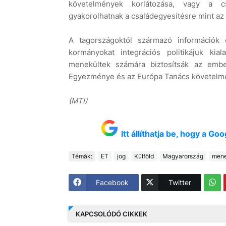
követelmények korlátozása, vagy a cs
gyakorolhatnak a családegyesítésre mint az
A tagországoktól származó információk 
kormányokat integrációs politikájuk ki
menekültek számára biztosítsák az emb
Egyezménye és az Európa Tanács követelmén
(MTI)
Itt állíthatja be, hogy a G
Témák:
ET
jog
Külföld
Magyarország
mene
Facebook
Twitter
KAPCSOLÓDÓ CIKKEK