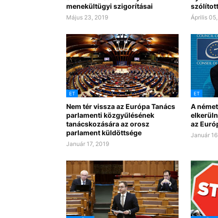
menekültügyi szigorításai
szólítot
Május 23, 2019
Április 05
ET
ET
Nem tér vissza az Európa Tanács
A német
parlamenti közgyűlésének
elkerüln
tanácskozására az orosz
az Euró
parlament küldöttsége
Január 16
Január 17, 2019