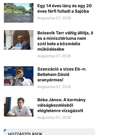
Egy 14 éves lány és egy 20
éves férfi fulladt a Sajóba
Augusztus 07, 2026
Bolsevik Tarr váltig állítja, ő
és a minisztériuma nem
szól bele a közmédia
működésébe
Augusztus 07, 2026
Szenzáció a vizes Eb-n:
Betlehem Dávid
aranyérmes!
Augusztus 07, 2026
Bóka János: A kormány
válságkezelésből
elégtelenre vizsgázott
Augusztus 07, 2026
HOZZÁSZÓLÁSOK