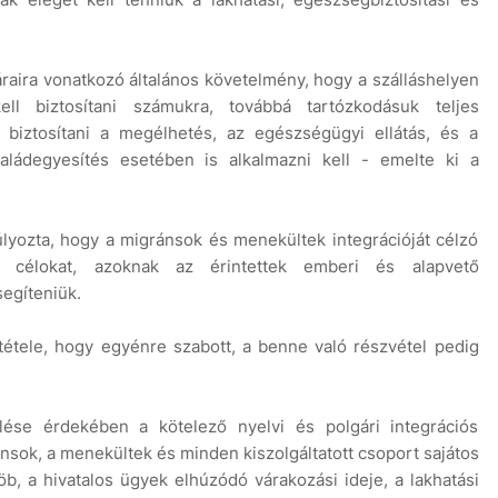
áraira vonatkozó általános követelmény, hogy a szálláshelyen
ll biztosítani számukra, továbbá tartózkodásuk teljes
l biztosítani a megélhetés, az egészségügyi ellátás, és a
saládegyesítés esetében is alkalmazni kell - emelte ki a
úlyozta, hogy a migránsok és menekültek integrációját célzó
si célokat, azoknak az érintettek emberi és alapvető
segíteniük.
tétele, hogy egyénre szabott, a benne való részvétel pedig
ése érdekében a kötelező nyelvi és polgári integrációs
ánsok, a menekültek és minden kiszolgáltatott csoport sajátos
b, a hivatalos ügyek elhúzódó várakozási ideje, a lakhatási