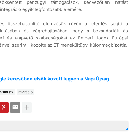
ökkentett pénzügyi támogatások, kedvezőtlen hatást
 integráció egyik legfontosabb elemére.
és összehasonlító elemzésük révén a jelentés segíti a
alakításában és végrehajtásában, hogy a bevándorlók és
eri és alapvető szabadságokat az Emberi Jogok Európai
yei szerint - közölte az ET menekültügyi különmegbízottja.
oogle keresőben elsők között legyen a Napi Újság
kültügy
migráció