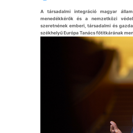
A társadalmi integráció magyar állam
menedékkérők és a nemzetközi védele
szeretnének emberi, társadalmi és gazdas
székhelyű Európa Tanács főtitkárának me