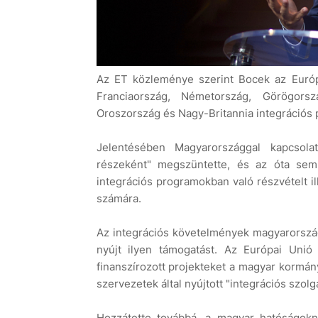
Az ET közleménye szerint Bocek az Európ
Franciaország, Németország, Görögorsz
Oroszország és Nagy-Britannia integrációs po
Jelentésében Magyarországgal kapcsola
részeként" megszüntette, és az óta sem
integrációs programokban való részvételt i
számára.
Az integrációs követelmények magyarországi
nyújt ilyen támogatást. Az Európai Unió 
finanszírozott projekteket a magyar kormány
szervezetek által nyújtott "integrációs szolg
Hozzátette továbbá, a magyar hatóságokna