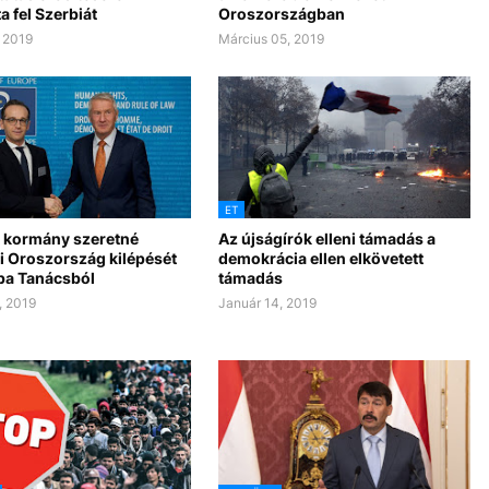
ta fel Szerbiát
Oroszországban
, 2019
Március 05, 2019
ET
 kormány szeretné
Az újságírók elleni támadás a
i Oroszország kilépését
demokrácia ellen elkövetett
pa Tanácsból
támadás
, 2019
Január 14, 2019