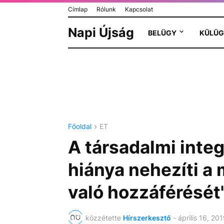
Címlap
Rólunk
Kapcsolat
Napi Újság
BELÜGY
KÜLÜG
Főoldal
ET
A társadalmi inte
hiánya nehezíti a
való hozzáférésé
közzétette
Hírszerkesztő
-
április 16, 20