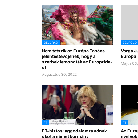
BELGRÁD
BELFÖLD
Nem tetszik az Európa Tanács
Varga Ju
jelentéstevőjének, hogy a
Európa 
szerbek lemondták az Europride-
Május 03,
ot
Augusztus 30, 2022
ET
ET
ET-biztos: aggodalomra adnak
Az Euró
okot a német kormány
nyelvokt