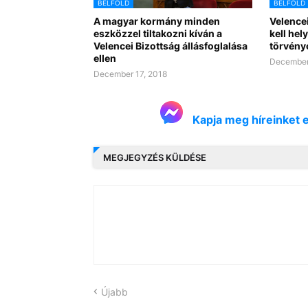
BELFÖLD
BELFÖLD
A magyar kormány minden
Velencei
eszközzel tiltakozni kíván a
kell hel
Velencei Bizottság állásfoglalása
törvén
ellen
December
December 17, 2018
Kapja meg híreinket 
MEGJEGYZÉS KÜLDÉSE
Újabb