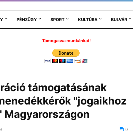
Y
PÉNZÜGY
SPORT
KULTÚRA
BULVÁR
Támogassa munkánkat!
gráció támogatásának
 menedékkérők "jogaikhoz
t" Magyarországon
19
0