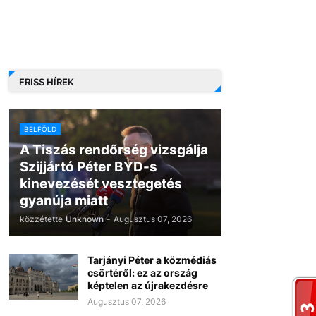
FRISS HÍREK
BELFÖLD
A Tiszás rendőrség vizsgálja
Szijjártó Péter BYD-s
kinevezését vesztegetés
gyanúja miatt
közzétette
Unknown
-
Augusztus 07, 2026
Tarjányi Péter a közmédiás
csörtéről: ez az ország
képtelen az újrakezdésre
Augusztus 07, 2026