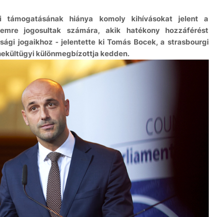
i támogatásának hiánya komoly kihívásokat jelent a
mre jogosultak számára, akik hatékony hozzáférést
ági jogaikhoz - jelentette ki Tomás Bocek, a strasbourgi
nekültügyi különmegbízottja kedden.