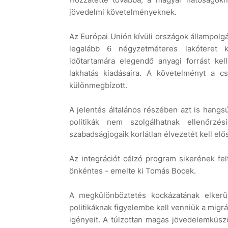
jövedelmi követelményeknek.
Az Európai Unión kívüli országok állampolg
legalább 6 négyzetméteres lakóteret ke
időtartamára elegendő anyagi forrást kel
lakhatás kiadásaira. A követelményt a c
különmegbízott.
A jelentés általános részében azt is hangs
politikák nem szolgálhatnak ellenőrzé
szabadságjogaik korlátlan élvezetét kell elő
Az integrációt célzó program sikerének fel
önkéntes - emelte ki Tomás Bocek.
A megkülönböztetés kockázatának elkerül
politikáknak figyelembe kell venniük a migr
igényeit. A túlzottan magas jövedelemküszö