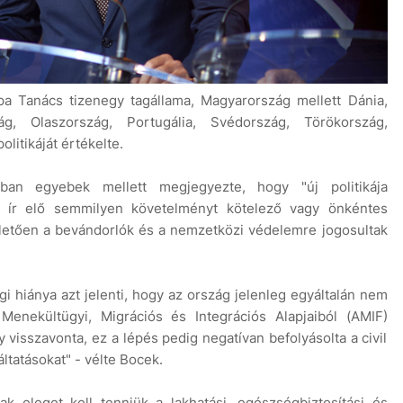
a Tanács tizenegy tagállama, Magyarország mellett Dánia,
ág, Olaszország, Portugália, Svédország, Törökország,
litikáját értékelte.
tban egyebek mellett megjegyezte, hogy "új politikája
 ír elő semmilyen követelményt kötelező vagy önkéntes
lletően a bevándorlók és a nemzetközi védelemre jogosultak
 hiánya azt jelenti, hogy az ország jelenleg egyáltalán nem
Menekültügyi, Migrációs és Integrációs Alapjaiból (AMIF)
 visszavonta, ez a lépés pedig negatívan befolyásolta a civil
áltatásokat" - vélte Bocek.
k eleget kell tenniük a lakhatási, egészségbiztosítási és