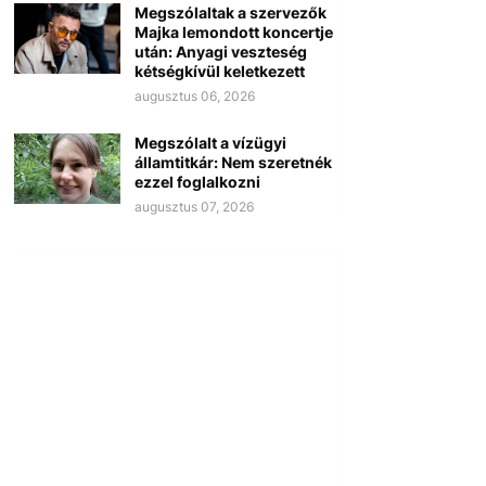
Megszólaltak a szervezők
Majka lemondott koncertje
után: Anyagi veszteség
kétségkívül keletkezett
augusztus 06, 2026
Megszólalt a vízügyi
államtitkár: Nem szeretnék
ezzel foglalkozni
augusztus 07, 2026