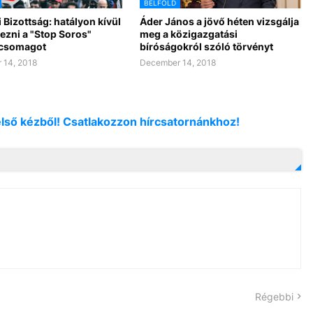
BELFÖLD
 Bizottság: hatályon kívül
Áder János a jövő héten vizsgálja
yezni a "Stop Soros"
meg a közigazgatási
ycsomagot
bíróságokról szóló törvényt
 14, 2018
December 14, 2018
első kézből! Csatlakozzon hírcsatornánkhoz!
Régebbi