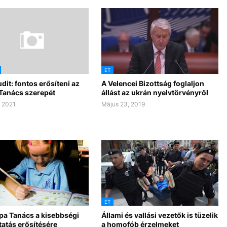
ET
dit: fontos erősíteni az
A Velencei Bizottság foglaljon
Tanács szerepét
állást az ukrán nyelvtörvényről
 2021
Május 23, 2019
ET
pa Tanács a kisebbségi
Állami és vallási vezetők is tüzelik
atás erősítésére
a homofób érzelmeket