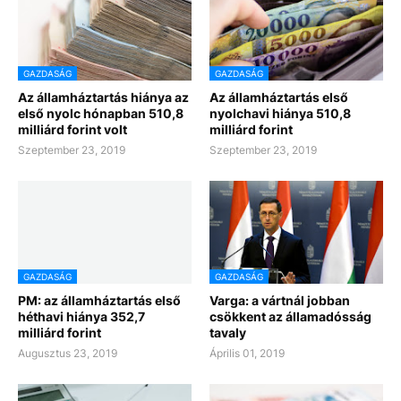
GAZDASÁG
GAZDASÁG
Az államháztartás hiánya az
Az államháztartás első
első nyolc hónapban 510,8
nyolchavi hiánya 510,8
milliárd forint volt
milliárd forint
Szeptember 23, 2019
Szeptember 23, 2019
GAZDASÁG
GAZDASÁG
PM: az államháztartás első
Varga: a vártnál jobban
héthavi hiánya 352,7
csökkent az államadósság
milliárd forint
tavaly
Augusztus 23, 2019
Április 01, 2019