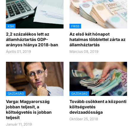
KSH
FRISS
2,2 százalékos lett az
Az első két hónapot
államháztartás GDP-
hatalmas többlettel zárta az
arányos hiánya 2018-ban
államháztartás
Április 01, 2019
Március 08, 2019
GAZDASÁG
GAZDASÁG
Varga: Magyarország
Tovább csökkent a központi
jobban teljesít, a
költségvetés
költségvetés is jobban
devizaadóssága
teljesít
Október 25, 2018
Január 11, 2019