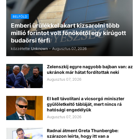
BELFÖLD
Emberi ürülékkel akart kizsarolni több
millió forintot volt főnökétől egy kirúgott
budaörsi férfi
közzétette
Unknown
-
Augusztus 07, 2026
Zelenszkij egyre nagyobb bajban van: az
ukránok már hátat fordítottak neki
Augusztus 07, 2026
El kell távolítani a vicsorgó miniszter
gyülöletkeltő tábláját, mert nincs rá
hatósági engedélyük
Augusztus 07, 2026
Radnai átment Greta Thunbergbe:
szárazon leírta, hogy itt van a