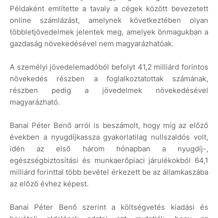
Példaként említette a tavaly a cégek között bevezetett
online számlázást, amelynek következtében olyan
többletjövedelmek jelentek meg, amelyek önmagukban a
gazdaság növekedésével nem magyarázhatóak.
A személyi jövedelemadóból befolyt 41,2 milliárd forintos
növekedés részben a foglalkoztatottak számának,
részben pedig a jövedelmek növekedésével
magyarázható.
Banai Péter Benő arról is beszámolt, hogy míg az előző
években a nyugdíjkassza gyakorlatilag nullszaldós volt,
idén az első három hónapban a nyugdíj-,
egészségbiztosítási és munkaerőpiaci járulékokból 64,1
milliárd forinttal több bevétel érkezett be az államkaszába
az előző évhez képest.
Banai Péter Benő szerint a költségvetés kiadási és