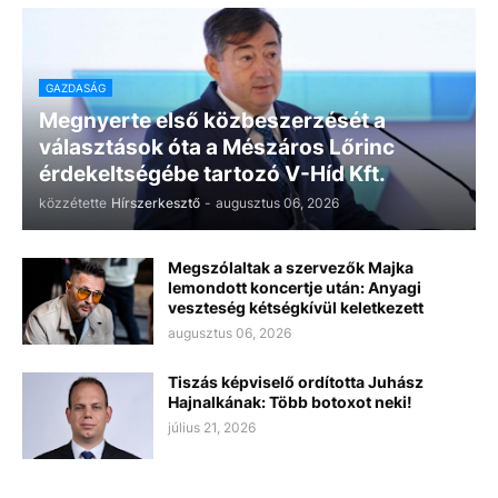
GAZDASÁG
Megnyerte első közbeszerzését a
választások óta a Mészáros Lőrinc
érdekeltségébe tartozó V-Híd Kft.
közzétette
Hírszerkesztő
-
augusztus 06, 2026
Megszólaltak a szervezők Majka
lemondott koncertje után: Anyagi
veszteség kétségkívül keletkezett
augusztus 06, 2026
Tiszás képviselő ordította Juhász
Hajnalkának: Több botoxot neki!
július 21, 2026