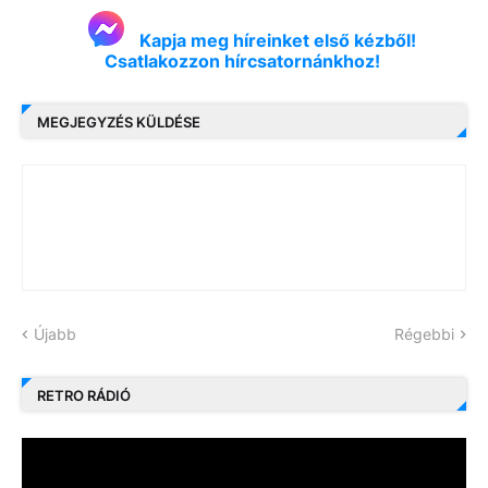
Kapja meg híreinket első kézből!
Csatlakozzon hírcsatornánkhoz!
MEGJEGYZÉS KÜLDÉSE
Újabb
Régebbi
RETRO RÁDIÓ