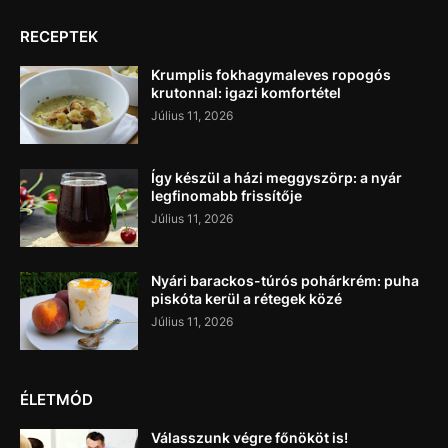
RECEPTEK
Krumplis fokhagymaleves ropogós
krutonnal: igazi komfortétel
Július 11, 2026
Így készül a házi meggyszörp: a nyár
legfinomabb frissítője
Július 11, 2026
Nyári barackos-túrós pohárkrém: puha
piskóta kerül a rétegek közé
Július 11, 2026
ÉLETMÓD
Válasszunk végre főnököt is!