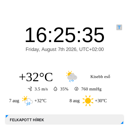
+32°C
Kisebb eső
3.5 m/s
35%
760
mmHg
 aug
+32°C
8 aug
+30°C
9 aug
FELKAPOTT HÍREK