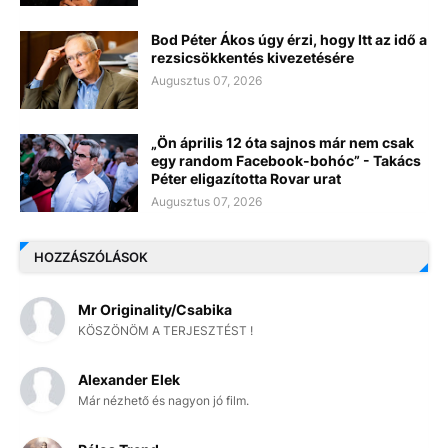
Bod Péter Ákos úgy érzi, hogy Itt az idő a
rezsicsökkentés kivezetésére
Augusztus 07, 2026
„Ön április 12 óta sajnos már nem csak
egy random Facebook-bohóc” - Takács
Péter eligazította Rovar urat
Augusztus 07, 2026
HOZZÁSZÓLÁSOK
Mr Originality/Csabika
KÖSZÖNÖM A TERJESZTÉST !
Alexander Elek
Már nézhető és nagyon jó film.