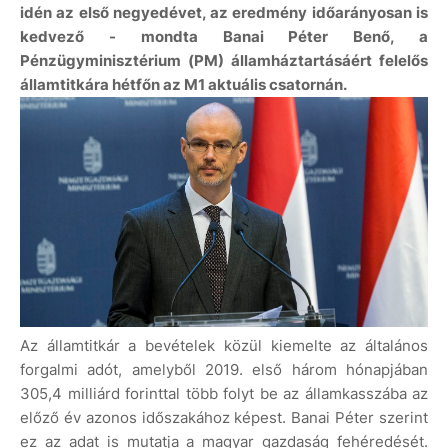
idén az első negyedévet, az eredmény időarányosan is
kedvező - mondta Banai Péter Benő, a
Pénzügyminisztérium (PM) államháztartásáért felelős
államtitkára hétfőn az M1 aktuális csatornán.
Az államtitkár a bevételek közül kiemelte az általános
forgalmi adót, amelyből 2019. első három hónapjában
305,4 milliárd forinttal több folyt be az államkasszába az
előző év azonos időszakához képest. Banai Péter szerint
ez az adat is mutatja a magyar gazdaság fehéredését.