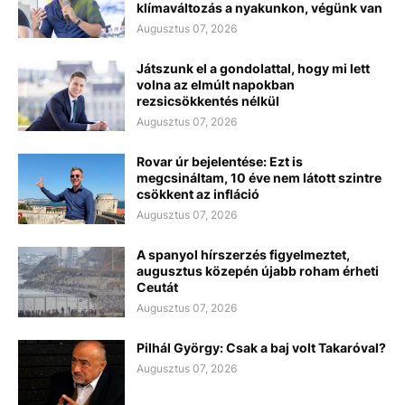
klímaváltozás a nyakunkon, végünk van
Augusztus 07, 2026
Játszunk el a gondolattal, hogy mi lett
volna az elmúlt napokban
rezsicsökkentés nélkül
Augusztus 07, 2026
Rovar úr bejelentése: Ezt is
megcsináltam, 10 éve nem látott szintre
csökkent az infláció
Augusztus 07, 2026
A spanyol hírszerzés figyelmeztet,
augusztus közepén újabb roham érheti
Ceutát
Augusztus 07, 2026
Pilhál György: Csak a baj volt Takaróval?
Augusztus 07, 2026