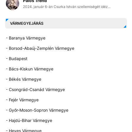
Pálos Trend
2024. január 6-án Csurka István szellemiségét idéz...
VÁRMEGYEJÁRÁS
- Baranya Vármegye
- Borsod-Abaúj-Zemplén Vármegye
- Budapest
- Bács-Kiskun Vármegye
- Békés Vármegye
- Csongrád-Csanád Vármegye
- Fejér Vármegye
- Győr-Moson-Sopron Vármegye
- Hajdú-Bihar Vármegye
- Heves Vármegye