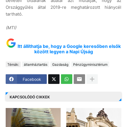
bevételi oldalának adatai azt mutatják, hogy az
Országgyűlés által 2019-re meghatározott hiánycél
tartható.
(MTI)
Itt állíthatja be, hogy a Google keresőben elsők
között legyen a Napi Újság
Témák:
államháztartás
Gazdaság
Pénzügyminisztérium
Facebook
KAPCSOLÓDÓ CIKKEK