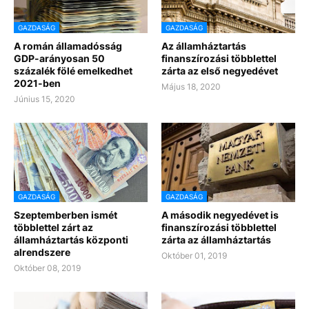
GAZDASÁG
GAZDASÁG
A román államadósság
Az államháztartás
GDP-arányosan 50
finanszírozási többlettel
százalék fölé emelkedhet
zárta az első negyedévet
2021-ben
Május 18, 2020
Június 15, 2020
GAZDASÁG
GAZDASÁG
Szeptemberben ismét
A második negyedévet is
többlettel zárt az
finanszírozási többlettel
államháztartás központi
zárta az államháztartás
alrendszere
Október 01, 2019
Október 08, 2019