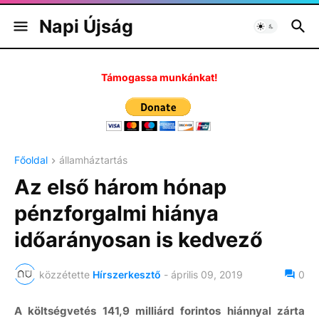
Napi Újság
Támogassa munkánkat!
Főoldal
államháztartás
Az első három hónap
pénzforgalmi hiánya
időarányosan is kedvező
közzétette
Hírszerkesztő
-
április 09, 2019
0
A költségvetés 141,9 milliárd forintos hiánnyal zárta