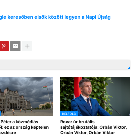
oogle keresőben elsők között legyen a Napi Újság
BELFÖLD
 Péter a közmédiás
Rovar úr brutális
l: ez az ország képtelen
sajtótájékoztatója: Orbán Viktor,
kezdésre
Orbán Viktor, Orbán Viktor