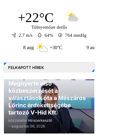
+22°C
Túlnyomóan derűs
2.7 m/s
64%
764
mmHg
8 aug
+30°C
9 aug
+30°C
10 
FELKAPOTT HÍREK
GAZDASÁG
Megnyerte első
közbeszerzését a
választások óta a Mészáros
Lőrinc érdekeltségébe
tartozó V-Híd Kft.
közzétette
Hírszerkesztő
-
augusztus 06, 2026