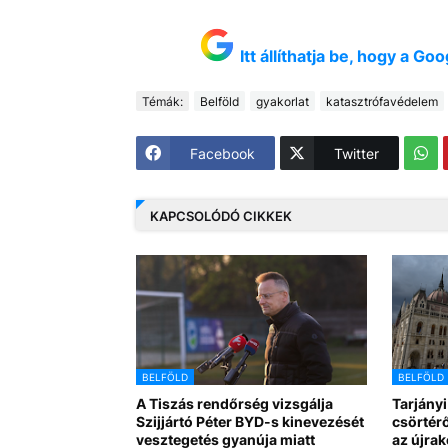
Itt állíthatja be, hogy a G
Témák:
Belföld
gyakorlat
katasztrófavédelem
Facebook
Twitter
KAPCSOLÓDÓ CIKKEK
BELFÖLD
BELFÖLD
A Tiszás rendőrség vizsgálja
Tarjányi
Szijjártó Péter BYD-s kinevezését
csörtérő
vesztegetés gyanúja miatt
az újra