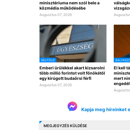
minisztériuma nem szól bele a
válságk
közmédia működésébe
vizsgáz
Augusztus 07, 2026
Augusztus
BELFÖLD
BALFASZ
Emberi ürülékkel akart kizsarolni
El kell t
több millió forintot volt főnökétől
miniszte
egy kirúgott budaörsi férfi
mert nin
engedél
Augusztus 07, 2026
Augusztus
Kapja meg híreinket 
MEGJEGYZÉS KÜLDÉSE