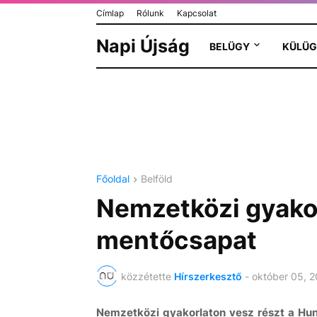
Címlap
Rólunk
Kapcsolat
Napi Újság
BELÜGY
KÜLÜG
Főoldal
Belföld
Nemzetközi gyakor
mentőcsapat
közzétette
Hírszerkesztő
-
október 05, 
Nemzetközi gyakorlaton vesz részt a Hun