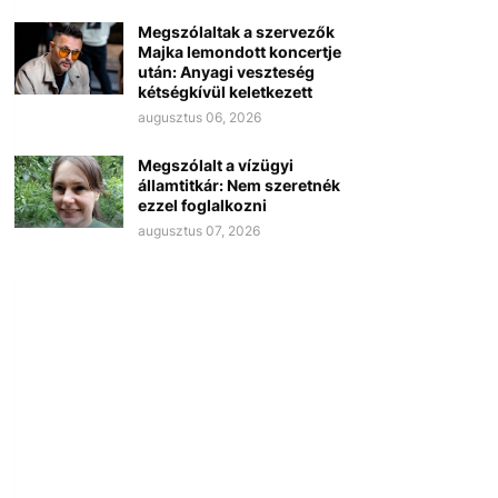
Megszólaltak a szervezők
Majka lemondott koncertje
után: Anyagi veszteség
kétségkívül keletkezett
augusztus 06, 2026
Megszólalt a vízügyi
államtitkár: Nem szeretnék
ezzel foglalkozni
augusztus 07, 2026