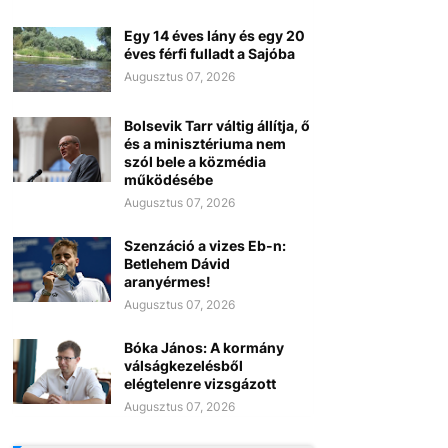
Egy 14 éves lány és egy 20
éves férfi fulladt a Sajóba
Augusztus 07, 2026
Bolsevik Tarr váltig állítja, ő
és a minisztériuma nem
szól bele a közmédia
működésébe
Augusztus 07, 2026
Szenzáció a vizes Eb-n:
Betlehem Dávid
aranyérmes!
Augusztus 07, 2026
Bóka János: A kormány
válságkezelésből
elégtelenre vizsgázott
Augusztus 07, 2026