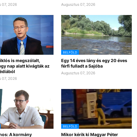
 07, 2026
Augusztus 07, 2026
BELFÖLD
klós is megszólalt,
Egy 14 éves lány és egy 20 éves
gy nap alatt kivágták az
férfi fulladt a Sajóba
édiából
Augusztus 07, 2026
 07, 2026
BELFÖLD
nos: A kormány
Mikor kérik ki Magyar Péter