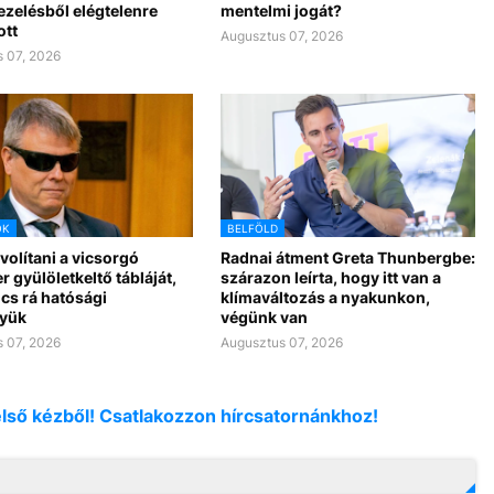
ezelésből elégtelenre
mentelmi jogát?
ott
Augusztus 07, 2026
 07, 2026
OK
BELFÖLD
ávolítani a vicsorgó
Radnai átment Greta Thunbergbe:
r gyülöletkeltő tábláját,
szárazon leírta, hogy itt van a
cs rá hatósági
klímaváltozás a nyakunkon,
yük
végünk van
 07, 2026
Augusztus 07, 2026
első kézből! Csatlakozzon hírcsatornánkhoz!