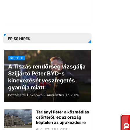
FRISS HÍREK
BELFÖLD
A Tiszás rendőrség vizsgálja
Szijjártó Péter BYD-s
kinevezését vesztegetés
gyanúja miatt
közzétette
Unknown
-
Augusztus 07, 2026
Tarjányi Péter a közmédiás
csörtéről: ez az ország
képtelen az újrakezdésre
Augusztus 07, 2026