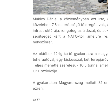
Mukics Dániel a közleményben azt írta, 
közelében 7,6-os erősségű földregés volt
infrastruktúrája, rengeteg az áldozat, és s
segítséget kért a NATO-tól, amelyre r
helyszínre".
Az október 12-ig tartó gyakorlatra a mag
teherautóval, egy kisbusszal, két terepjáró
Teljes menetfelszerelésük 10,5 tonna, amely
OKF szóvivője.
A gyakorlaton Magyarország mellett 31 o
ezren.
MTI