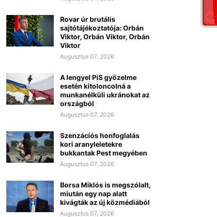
Rovar úr brutális
sajtótájékoztatója: Orbán
Viktor, Orbán Viktor, Orbán
Viktor
Augusztus 07, 2026
A lengyel PiS győzelme
esetén kitoloncolná a
munkanélküli ukránokat az
országból
Augusztus 07, 2026
Szenzációs honfoglalás
kori aranyleletekre
bukkantak Pest megyében
Augusztus 07, 2026
Borsa Miklós is megszólalt,
miután egy nap alatt
kivágták az új közmédiából
Augusztus 07, 2026