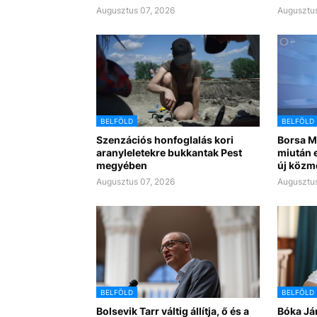
Augusztus 07, 2026
Augusztus
BELFÖLD
BELFÖLD
Szenzációs honfoglalás kori
Borsa Mi
aranyleletekre bukkantak Pest
miután e
megyében
új közm
Augusztus 07, 2026
Augusztus
BELFÖLD
BELFÖLD
Bolsevik Tarr váltig állítja, ő és a
Bóka Já