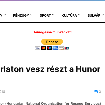
Y
PÉNZÜGY
SPORT
KULTÚRA
BULVÁR
Támogassa munkánkat!
laton vesz részt a Hunor
2018
0
or (Hungarian National Organisation for Rescue Services)