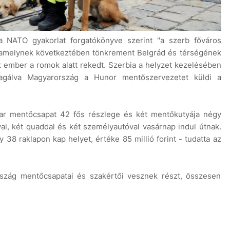
a NATO gyakorlat forgatókönyve szerint "a szerb főváros
, amelynek következtében tönkrement Belgrád és térségének
ok ember a romok alatt rekedt. Szerbia a helyzet kezelésében
eagálva Magyarország a Hunor mentőszervezetet küldi a
yar mentőcsapat 42 fős részlege és két mentőkutyája négy
val, két quaddal és két személyautóval vasárnap indul útnak.
 38 raklapon kap helyet, értéke 85 millió forint - tudatta az
rszág mentőcsapatai és szakértői vesznek részt, összesen