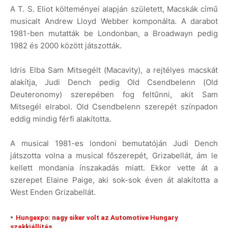
A T. S. Eliot költeményei alapján született, Macskák című
musicalt Andrew Lloyd Webber komponálta. A darabot
1981-ben mutatták be Londonban, a Broadwayn pedig
1982 és 2000 között játszották.
Idris Elba Sam Mitsegélt (Macavity), a rejtélyes macskát
alakítja, Judi Dench pedig Old Csendbelenn (Old
Deuteronomy) szerepében fog feltűnni, akit Sam
Mitsegél elrabol. Old Csendbelenn szerepét színpadon
eddig mindig férfi alakította.
A musical 1981-es londoni bemutatóján Judi Dench
játszotta volna a musical főszerepét, Grizabellát, ám le
kellett mondania ínszakadás miatt. Ekkor vette át a
szerepet Elaine Paige, aki sok-sok éven át alakította a
West Enden Grizabellát.
Hungexpo: nagy siker volt az Automotive Hungary
szakkiállítás