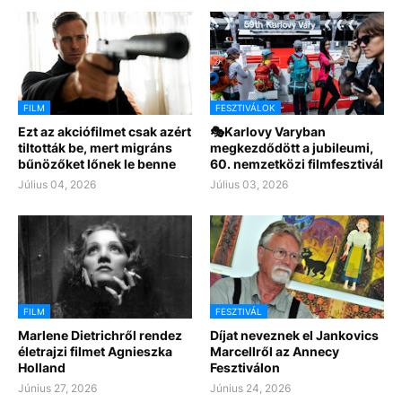
FILM
FESZTIVÁLOK
Ezt az akciófilmet csak azért
🎭Karlovy Varyban
tiltották be, mert migráns
megkezdődött a jubileumi,
bűnözőket lőnek le benne
60. nemzetközi filmfesztivál
Július 04, 2026
Július 03, 2026
FILM
FESZTIVÁL
Marlene Dietrichről rendez
Díjat neveznek el Jankovics
életrajzi filmet Agnieszka
Marcellről az Annecy
Holland
Fesztiválon
Június 27, 2026
Június 24, 2026