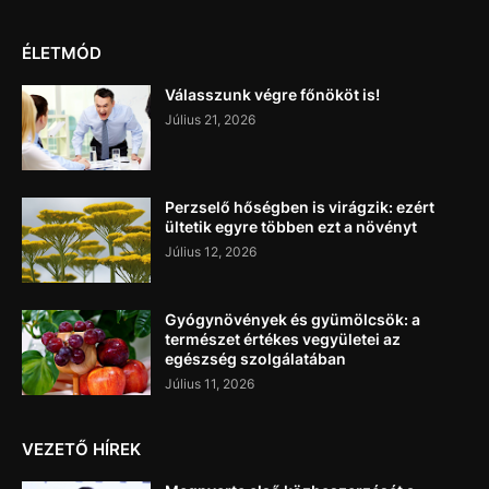
ÉLETMÓD
Válasszunk végre főnököt is!
Július 21, 2026
Perzselő hőségben is virágzik: ezért
ültetik egyre többen ezt a növényt
Július 12, 2026
Gyógynövények és gyümölcsök: a
természet értékes vegyületei az
egészség szolgálatában
Július 11, 2026
VEZETŐ HÍREK