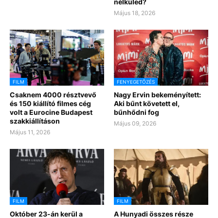
nélküled?
Május 18, 2026
FILM
FENYEGETŐZÉS
Csaknem 4000 résztvevő
Nagy Ervin bekeményített:
és 150 kiállító filmes cég
Aki bűnt követett el,
volt a Eurocine Budapest
bűnhődni fog
szakkiállításon
Május 09, 2026
Május 11, 2026
FILM
FILM
Október 23-án kerül a
A Hunyadi összes része