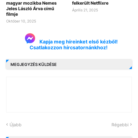
magyar mozikba Nemes
felkerült Netflixre
Jeles László Árva című
Április 21, 2025
filmje
Október 10, 2025
Kapja meg híreinket első kézből!
Csatlakozzon hírcsatornánkhoz!
MEGJEGYZÉS KÜLDÉSE
Újabb
Régebbi