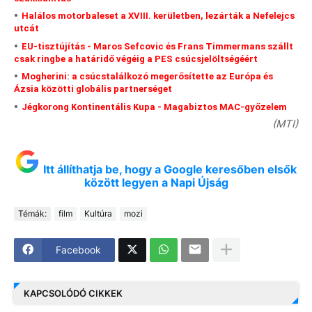
Halálos motorbaleset a XVIII. kerületben, lezárták a Nefelejcs
utcát
EU-tisztújítás - Maros Sefcovic és Frans Timmermans szállt
csak ringbe a határidő végéig a PES csúcsjelöltségéért
Mogherini: a csúcstalálkozó megerősítette az Európa és
Ázsia közötti globális partnerséget
Jégkorong Kontinentális Kupa - Magabiztos MAC-győzelem
(MTI)
Itt állíthatja be, hogy a Google keresőben elsők
között legyen a Napi Újság
Témák:
film
Kultúra
mozi
Facebook
KAPCSOLÓDÓ CIKKEK