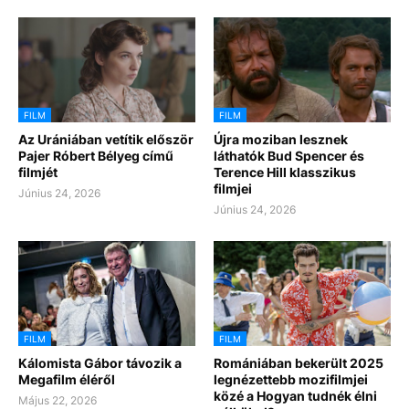
FILM
FILM
Az Urániában vetítik először
Újra moziban lesznek
Pajer Róbert Bélyeg című
láthatók Bud Spencer és
filmjét
Terence Hill klasszikus
filmjei
Június 24, 2026
Június 24, 2026
FILM
FILM
Kálomista Gábor távozik a
Romániában bekerült 2025
Megafilm éléről
legnézettebb mozifilmjei
közé a Hogyan tudnék élni
Május 22, 2026