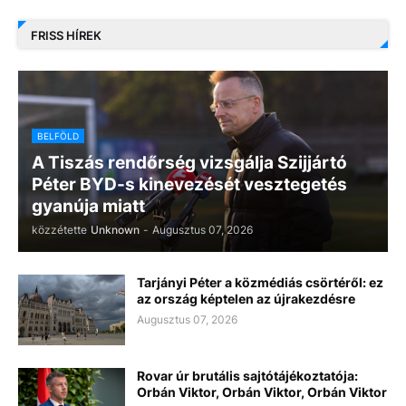
FRISS HÍREK
BELFÖLD
A Tiszás rendőrség vizsgálja Szijjártó
Péter BYD-s kinevezését vesztegetés
gyanúja miatt
közzétette
Unknown
-
Augusztus 07, 2026
Tarjányi Péter a közmédiás csörtéről: ez
az ország képtelen az újrakezdésre
Augusztus 07, 2026
Rovar úr brutális sajtótájékoztatója:
Orbán Viktor, Orbán Viktor, Orbán Viktor