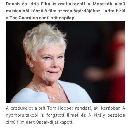
Dench és Idris Elba is csatlakozott a Macskák című
musicalből készülő film szereplőgárdájához - adta hírül
a The Guardian című brit napilap.
A produkciót a brit Tom Hooper rendezi, aki korábban A
nyomorultakból is forgatott filmet és A király beszéde
című filmjéért Oscar-díjat kapott.