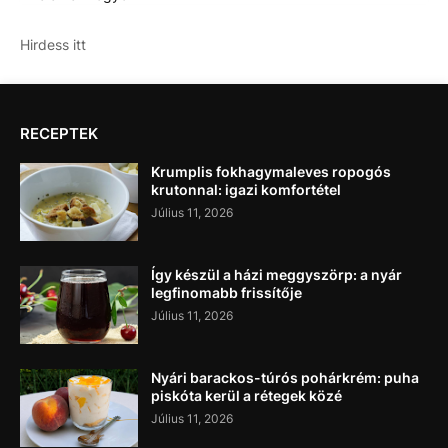
Hirdess itt
RECEPTEK
Krumplis fokhagymaleves ropogós
krutonnal: igazi komfortétel
Július 11, 2026
Így készül a házi meggyszörp: a nyár
legfinomabb frissítője
Július 11, 2026
Nyári barackos-túrós pohárkrém: puha
piskóta kerül a rétegek közé
Július 11, 2026