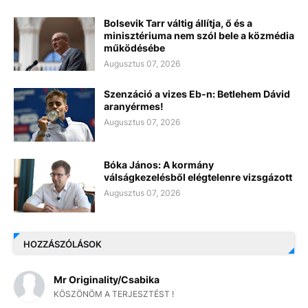
Bolsevik Tarr váltig állítja, ő és a
minisztériuma nem szól bele a közmédia
működésébe
Augusztus 07, 2026
Szenzáció a vizes Eb-n: Betlehem Dávid
aranyérmes!
Augusztus 07, 2026
Bóka János: A kormány
válságkezelésből elégtelenre vizsgázott
Augusztus 07, 2026
HOZZÁSZÓLÁSOK
Mr Originality/Csabika
KÖSZÖNÖM A TERJESZTÉST !