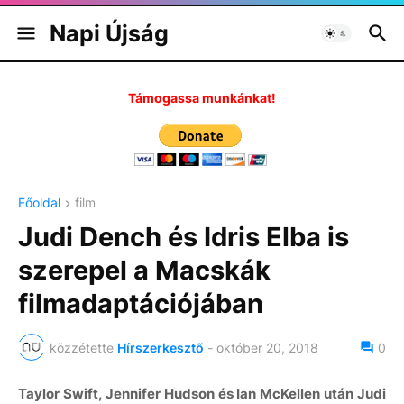
Napi Újság
Támogassa munkánkat!
Főoldal
film
Judi Dench és Idris Elba is
szerepel a Macskák
filmadaptációjában
közzétette
Hírszerkesztő
-
október 20, 2018
0
Taylor Swift, Jennifer Hudson és Ian McKellen után Judi