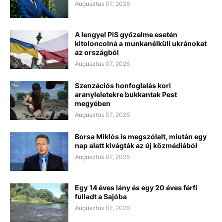
Augusztus 07, 2026
A lengyel PiS győzelme esetén
kitoloncolná a munkanélküli ukránokat
az országból
Augusztus 07, 2026
Szenzációs honfoglalás kori
aranyleletekre bukkantak Pest
megyében
Augusztus 07, 2026
Borsa Miklós is megszólalt, miután egy
nap alatt kivágták az új közmédiából
Augusztus 07, 2026
Egy 14 éves lány és egy 20 éves férfi
fulladt a Sajóba
Augusztus 07, 2026