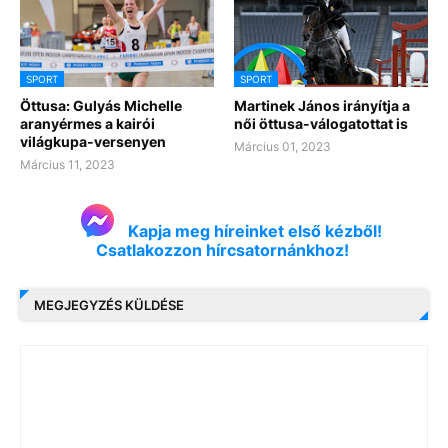
SPORT
SPORT
Öttusa: Gulyás Michelle
Martinek János irányítja a
aranyérmes a kairói
női öttusa-válogatottat is
világkupa-versenyen
Március 01, 2023
Március 11, 2023
Kapja meg híreinket első kézből!
Csatlakozzon hírcsatornánkhoz!
MEGJEGYZÉS KÜLDÉSE