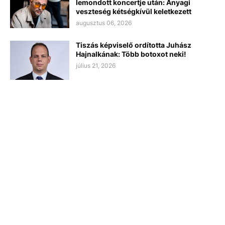
lemondott koncertje után: Anyagi
veszteség kétségkívül keletkezett
augusztus 06, 2026
Tiszás képviselő ordította Juhász
Hajnalkának: Több botoxot neki!
július 21, 2026