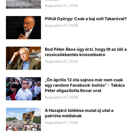
Augusztus 07, 2026
Pilhál György: Csak a baj volt Takaróval?
Augusztus 07, 2026
Bod Péter Ákos úgy érzi, hogy Itt az idő a
rezsicsökkentés kivezetésére
Augusztus 07, 2026
„Ön április 12 óta sajnos már nem csak
egy random Facebook-bohóc” - Takács
Péter eligazította Rovar urat
Augusztus 07, 2026
A Hazajáró túlélése mutat új utat a
patrióta médiának
Augusztus 07, 2026