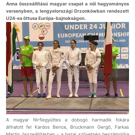
Anna összeállítású magyar csapat a női hagyományos
versenyben, a lengyelországi Drzonkówban rendezett
U24-es öttusa Európa-bajnokságon.
A magyar férfiegyüttes a dobogó harmadik fokára
állhatott fel Kardos Bence, Bruckmann Gergő, Farkas
Martin összeállításban - a hazai szövetség beszámolója