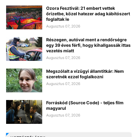
Ozora Fesztivál: 21 embert vettek
őrizetbe, közel hatezer adag kábítószert
foglaltak le
Augusztus 07, 2026
Részegen, autóval ment a rendőrségre
egy 39 éves férfi, hogy kihallgassák ittas
vezetés miatt
Augusztus 07, 2026
Megszólalt a vízügyi államtitkár: Nem
szeretnék ezzel foglalkozni
Augusztus 07, 2026
Forráskód (Source Code) - teljes film
magyarul
Augusztus 07, 2026