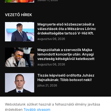
VEZETŐ HÍREK
Megnyerte első közbeszerzését a
választások óta a Mészáros Lőrinc
érdekeltségébe tartozó V-Híd Kft.
augusztus 06, 2026
Megszólaltak a szervezők Majka
lemondott koncertje után: Anyagi
veszteség kétségkívül keletkezett
augusztus 06, 2026
Tiszás képviselő ordította Juhász
Hajnalkának: Több botoxot neki!
július 21, 2026
Weboldalunk sütiket használ a felhasználói élmény javítása
érdekében
Tovább olvasom