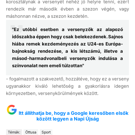
korosztálynak a versenyét nehéz jó helyre tenni, ezért
rendezik már második évben a szezon végén, vagy
máshonnan nézve, a szezon kezdetén.
"Ez utóbbi esetben a versenyzők az alapozó
időszakba éppen hogy csak belekezdenek. Sajnos
hiába remek kezdeményezés az U24-es Európa-
bajnokság rendezése, a kis létszámú, illetve a
másod-harmadvonalbeli versenyzők indulása a
színvonalat nem emeli túlzottan"
- fogalmazott a szakvezető, hozzátéve, hogy ez a verseny
ugyanakkor kiváló lehetőség a gyakorlásra idegen
környezetben, versenykörülmények között.
Itt állíthatja be, hogy a Google keresőben elsők
között legyen a Napi Újság
Témák:
Öttusa
Sport