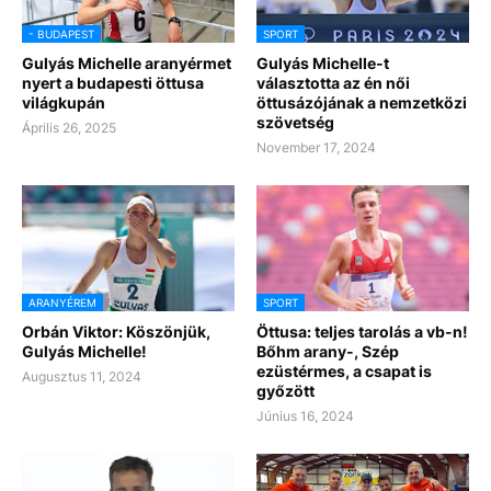
- BUDAPEST
SPORT
Gulyás Michelle aranyérmet
Gulyás Michelle-t
nyert a budapesti öttusa
választotta az én női
világkupán
öttusázójának a nemzetközi
szövetség
Április 26, 2025
November 17, 2024
ARANYÉREM
SPORT
Orbán Viktor: Köszönjük,
Öttusa: teljes tarolás a vb-n!
Gulyás Michelle!
Bőhm arany-, Szép
ezüstérmes, a csapat is
Augusztus 11, 2024
győzött
Június 16, 2024