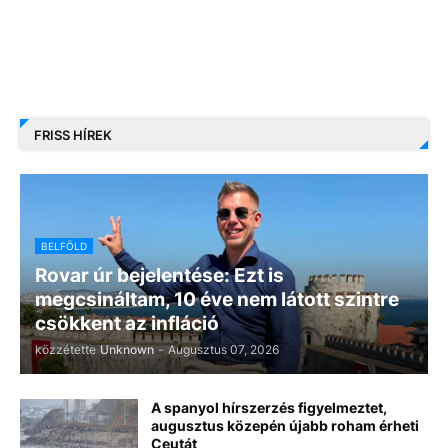
FRISS HÍREK
BELFÖLD
Rovar úr bejelentése: Ezt is
megcsináltam, 10 éve nem látott szintre
csökkent az infláció
közzétette
Unknown
-
Augusztus 07, 2026
A spanyol hírszerzés figyelmeztet,
augusztus közepén újabb roham érheti
Ceutát