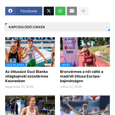
Facebook
KAPCSOLÓDÓ CIKKEK
GUZI BLANKA
SPORT
Az öttusázó Guzi Blanka
Bronzérmes a női váltó a
világbajnoki ezüstérmes
madridi öttusa Európa-
Kaunasban
bajnokságon
Augusztus 31, 2025
Július 27, 2025