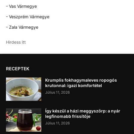
- Vas Vármegye
- Veszprém Vármegye
- Zala Vármegye
Hirdess itt
RECEPTEK
Krumplis fokhagymaleves ropogós
krutonnal: igazi komfortétel
Július 11, 2026
Így készül a házi meggyszörp: a nyár
legfinomabb frissítője
Július 11, 2026