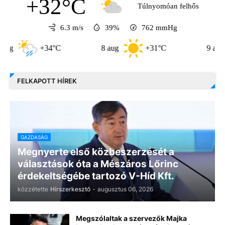
+32°C
Túlnyomóan felhős
6.3 m/s
39%
762
mmHg
+34°C
8 aug
+31°C
9 aug
FELKAPOTT HÍREK
GAZDASÁG
Megnyerte első közbeszerzését a
választások óta a Mészáros Lőrinc
érdekeltségébe tartozó V-Híd Kft.
közzétette
Hírszerkesztő
-
augusztus 06, 2026
Megszólaltak a szervezők Majka