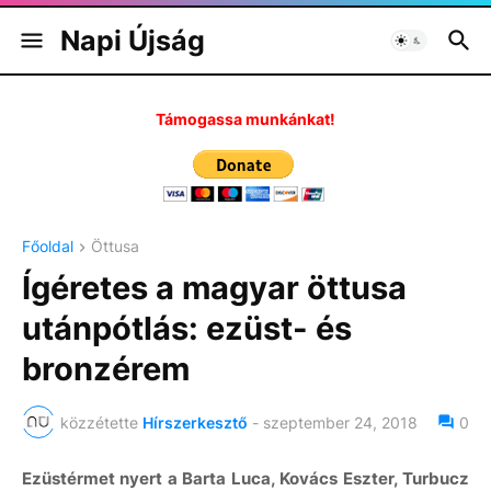
Napi Újság
Támogassa munkánkat!
Főoldal
Öttusa
Ígéretes a magyar öttusa
utánpótlás: ezüst- és
bronzérem
közzétette
Hírszerkesztő
-
szeptember 24, 2018
0
Ezüstérmet nyert a Barta Luca, Kovács Eszter, Turbucz