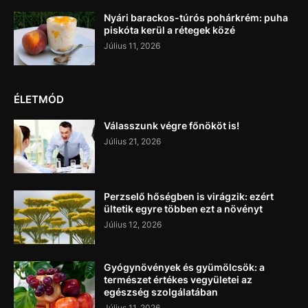
Nyári barackos-túrós pohárkrém: puha
piskóta kerül a rétegek közé
Július 11, 2026
ÉLETMÓD
Válasszunk végre főnököt is!
Július 21, 2026
Perzselő hőségben is virágzik: ezért
ültetik egyre többen ezt a növényt
Július 12, 2026
Gyógynövények és gyümölcsök: a
természet értékes vegyületei az
egészség szolgálatában
Július 11, 2026