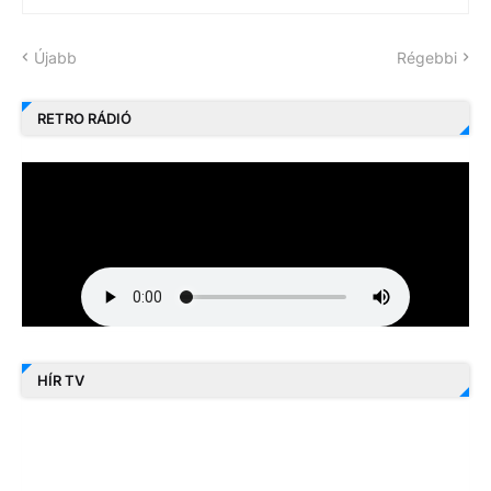
Újabb
Régebbi
RETRO RÁDIÓ
HÍR TV