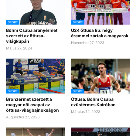
SPORT
SPORT
Bőhm Csaba aranyérmet
U24 öttusa Eb: négy
szerzett az öttusa-
éremmel zártak a magyarok
világkupán
November 27, 2023
Május 27, 2024
SPORT
SPORT
Bronzérmet szerzett a
Öttusa: Bőhm Csaba
magyar női csapat az
ezüstérmes Kairóban
öttusa-világbajnokságon
Március 12, 2023
Augusztus 27, 2023