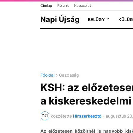
Címlap
Rólunk
Kapcsolat
Napi Újság
BELÜGY
KÜLÜG
Főoldal
Gazdaság
KSH: az előzetesen
a kiskereskedelmi
közzétette
Hírszerkesztő
-
augusztus 23
Az előzetesen közöltnél is nagyobb kis