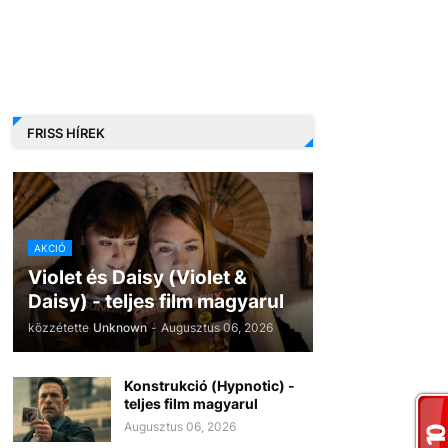
FRISS HÍREK
AKCIÓ
Violet és Daisy (Violet &
Daisy) - teljes film magyarul
közzétette
Unknown
-
Augusztus 06, 2026
Konstrukció (Hypnotic) -
teljes film magyarul
Augusztus 06, 2026