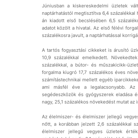
Júniusban a kiskereskedelmi üzletek vál
naptárhatástól megtisztítva 6,4 százalékka
án kiadott első becslésében 6,5 százalékos
adatot közölt a hivatal. Az első félévi for
százalékosra javult, a naptárhatással korrigá
A tartós fogyasztási cikkeket is árusító 
10,9 százalékkal emelkedett. Növekedtek
százalékkal, a bútor- és műszakicikk-üzle
forgalma kiugró 17,7 százalékos éves növe
számítástechnikai mellett egyéb iparcikkek
ami másfél éve a legalacsonyabb. Az á
segédeszközök és gyógyszerek eladása és 1
nagy, 25,1 százalékos növekedést mutat az 
Az élelmiszer- és élelmiszer jellegű vegy
nőtt, a korábban jelzett 2,6 százalékkal
élelmiszer jellegű vegyes üzletek érték