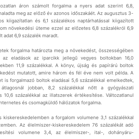
tozatlan áron számolt forgalma a nyers adat szerint 6,8,
l haladta meg az előző év azonos időszakáét. Az augusztus 3-
 kiigazítatlan és 6,1 százalékos naptárhatással kiigazított
galom növekedési üteme ezzel az előzetes 6,8 százalékról 6,9
lt adat 6,9 százalék maradt.
üzletek forgalma határozta meg a növekedést, összességében
 az eladások az iparcikk jellegű vegyes boltokban 16,0
tekben 11,9 százalékkal. A könyv, újság és papírárú boltok
kedést mutatott, amire három és fél éve nem volt példa. A
et is forgalmazó boltok eladásai 5,6 százalékkal emelkedtek,
tlagosnál jobban, 8,2 százalékkal nőtt a gyógyászati
0,6 százalékkal az illatszerek értékesítése. Változatlanul
internetes és csomagküldő hálózatok forgalma.
es kiskereskedelemben a forgalom volumene 3,1 százalékkal
 szemben. Az élelmiszer-kiskereskedelem 76 százalékát adó
esítési volumene 3,4, az élelmiszer-, ital-, dohányáru-