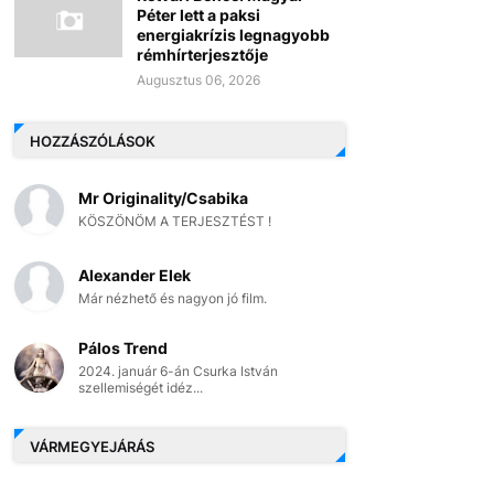
Péter lett a paksi
energiakrízis legnagyobb
rémhírterjesztője
Augusztus 06, 2026
HOZZÁSZÓLÁSOK
Mr Originality/Csabika
KÖSZÖNÖM A TERJESZTÉST !
Alexander Elek
Már nézhető és nagyon jó film.
Pálos Trend
2024. január 6-án Csurka István
szellemiségét idéz...
VÁRMEGYEJÁRÁS