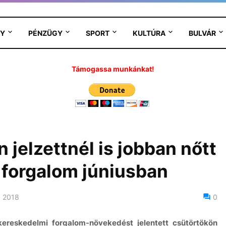
Y
PÉNZÜGY
SPORT
KULTÚRA
BULVÁR
Támogassa munkánkat!
 jelzettnél is jobban nőtt
 forgalom júniusban
, 2018
0
kereskedelmi forgalom-növekedést jelentett csütörtökön