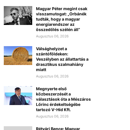
Magyar Péter megint csak
visszamutogat: „Orbánék
tudták, hogy a magyar
energiarendszer az
összedőlés szélén áll”
Augusztus 06, 2026
Válsághelyzet a
szántóföldeken:
Veszélyben az állattartás a
drasztikus szalmahiány
miatt
Augusztus 06, 2026
Megnyerte első
közbeszerzését a
választások óta a Mészáros
Lőrinc érdekeltségébe
tartozó V-Híd Kft.
Augusztus 06, 2026
Rétvári Bence: Magyar