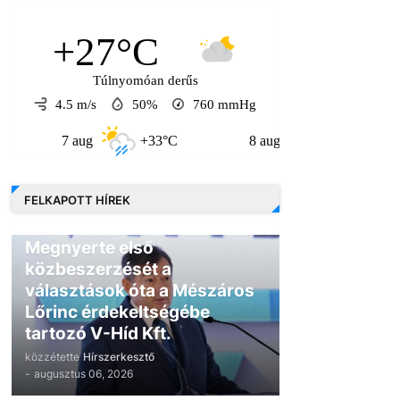
+27°C
Túlnyomóan derűs
4.5 m/s
50%
760
mmHg
7 aug
+33°C
8 aug
+31°C
9 a
FELKAPOTT HÍREK
GAZDASÁG
Megnyerte első
közbeszerzését a
választások óta a Mészáros
Lőrinc érdekeltségébe
tartozó V-Híd Kft.
közzétette
Hírszerkesztő
-
augusztus 06, 2026