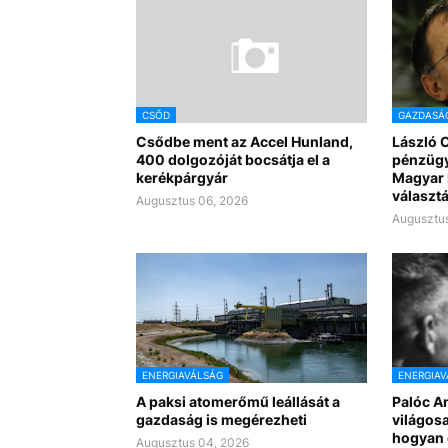
CSŐD
GAZDASÁ
Csődbe ment az Accel Hunland,
László 
400 dolgozóját bocsátja el a
pénzügy
kerékpárgyár
Magyar 
választ
Augusztus 06, 2026
Augusztus
ENERGIAVÁLSÁG
ENERGIAV
A paksi atomerőmű leállását a
Palóc A
gazdaság is megérezheti
világosa
hogyan g
Augusztus 04, 2026