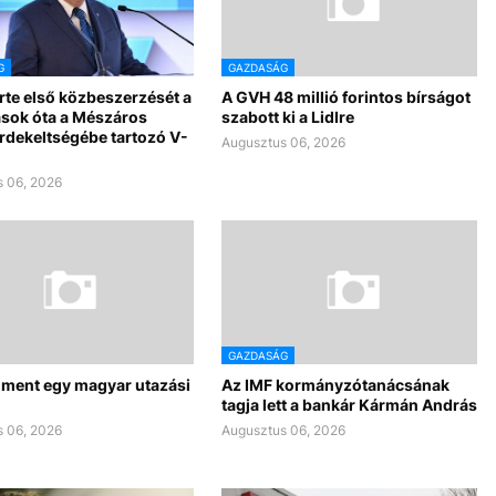
G
GAZDASÁG
te első közbeszerzését a
A GVH 48 millió forintos bírságot
ások óta a Mészáros
szabott ki a Lidlre
rdekeltségébe tartozó V-
Augusztus 06, 2026
 06, 2026
GAZDASÁG
ment egy magyar utazási
Az IMF kormányzótanácsának
tagja lett a bankár Kármán András
 06, 2026
Augusztus 06, 2026