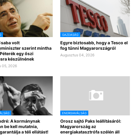
G
GAZDASÁG
Csaba volt
Egyre biztosabb, hogy a Tesco el
miniszter szerint mintha
fog tűnni Magyarországról
Péterék egy őszi
Augusztus 04, 2026
ásra készülnének
 05, 2026
ÁLSÁG
ENERGIAVÁLSÁG
ndré: A kormánynak
Orosz sajtó Paks leállításáról:
n be kell mutatnia,
Magyarország az
arantálja a téli ellátást!
energiakatasztrófa szélén áll