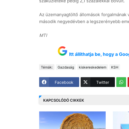
szaküzleteké pedig 2,1 százalékkal bővült.
Az üzemanyagtöltő állomások forgalmának vo
második negyedévben a legszerényebb emelk
MTI
Itt állíthatja be, hogy a G
Témák:
Gazdaság
kiskereskedelem
KSH
Facebook
Twitter
KAPCSOLÓDÓ CIKKEK