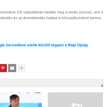
lumene 5,8 százalékkal haladta meg a tavaly júniusit, ami a
edés és az áremelkedés hatása is közrejátszhatott benne.
oogle keresőben elsők között legyen a Napi Újság