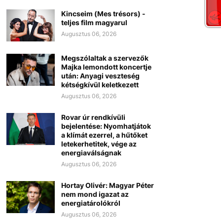
Kincseim (Mes trésors) -
teljes film magyarul
Augusztus 06, 2026
Megszólaltak a szervezők
Majka lemondott koncertje
után: Anyagi veszteség
kétségkívül keletkezett
Augusztus 06, 2026
Rovar úr rendkívüli
bejelentése: Nyomhatjátok
a klímát ezerrel, a hűtőket
letekerhetitek, vége az
energiaválságnak
Augusztus 06, 2026
Hortay Olivér: Magyar Péter
nem mond igazat az
energiatárolókról
Augusztus 06, 2026