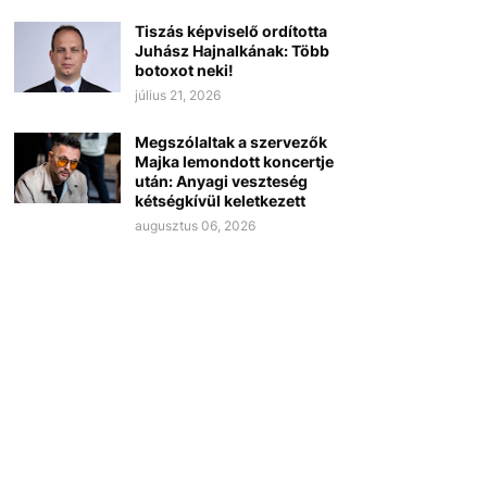
Tiszás képviselő ordította
Juhász Hajnalkának: Több
botoxot neki!
július 21, 2026
Megszólaltak a szervezők
Majka lemondott koncertje
után: Anyagi veszteség
kétségkívül keletkezett
augusztus 06, 2026