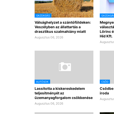
GAZDASÁG
GAZDASÁ
Válsághelyzet a szántóföldeken:
Megnyer
Veszélyben az állattartás a
választ
drasztikus szalmahiány miatt
Lőrinc é
Híd Kft.
Augusztus 06, 2026
Augusztus
AUTÓSOK
CSŐD
Lassította a kiskereskedelem
Csődbe 
teljesítményét az
iroda
üzemanyagforgalom csökkenése
Augusztus
Augusztus 06, 2026