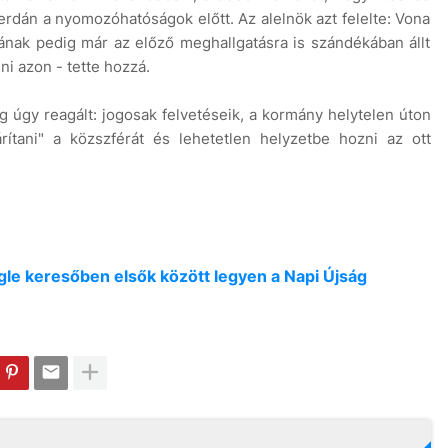
erdán a nyomozóhatóságok előtt. Az alelnök azt felelte: Vona
ának pedig már az előző meghallgatásra is szándékában állt
ni azon - tette hozzá.
g úgy reagált: jogosak felvetéseik, a kormány helytelen úton
rítani" a közszférát és lehetetlen helyzetbe hozni az ott
oogle keresőben elsők között legyen a Napi Újság