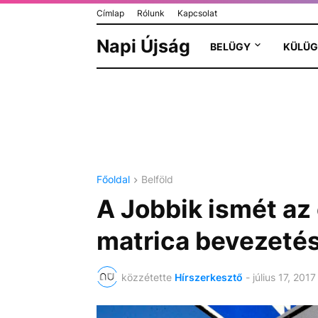
Címlap
Rólunk
Kapcsolat
Napi Újság
BELÜGY
KÜLÜG
Főoldal
Belföld
A Jobbik ismét az
matrica bevezetés
közzétette
Hírszerkesztő
-
július 17, 2017