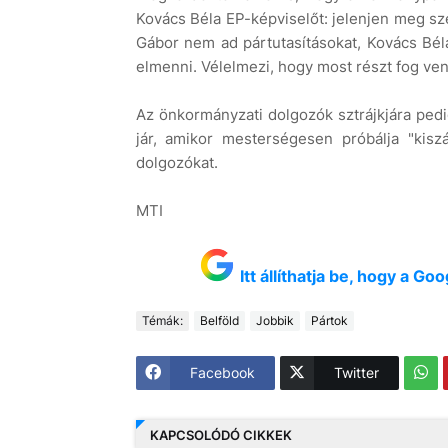
Kovács Béla EP-képviselőt: jelenjen meg sz
Gábor nem ad pártutasításokat, Kovács Bél
elmenni. Vélelmezi, hogy most részt fog ven
Az önkormányzati dolgozók sztrájkjára pedi
jár, amikor mesterségesen próbálja "kiszá
dolgozókat.
MTI
Itt állíthatja be, hogy a G
Témák:
Belföld
Jobbik
Pártok
Facebook
Twitter
KAPCSOLÓDÓ CIKKEK