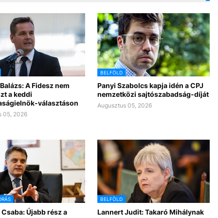
BELFÖLD
Balázs: A Fidesz nem
Panyi Szabolcs kapja idén a CPJ
zt a keddi
nemzetközi sajtószabadság-díját
aságielnök-választáson
Augusztus 05, 2026
 05, 2026
DRÁS
BELFÖLD
 Csaba: Újabb rész a
Lannert Judit: Takaró Mihálynak