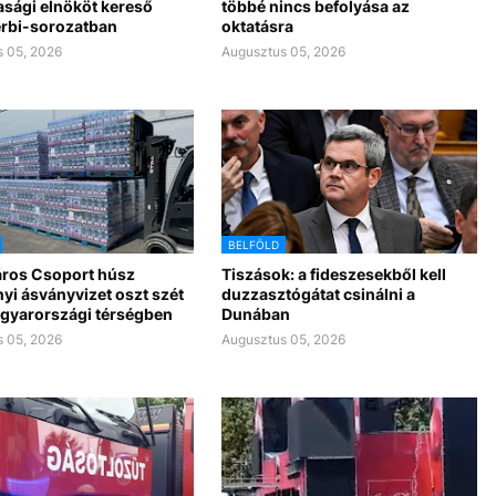
asági elnököt kereső
többé nincs befolyása az
rbi-sorozatban
oktatásra
 05, 2026
Augusztus 05, 2026
BELFÖLD
ros Csoport húsz
Tiszások: a fideszesekből kell
yi ásványvizet oszt szét
duzzasztógátat csinálni a
gyarországi térségben
Dunában
 05, 2026
Augusztus 05, 2026