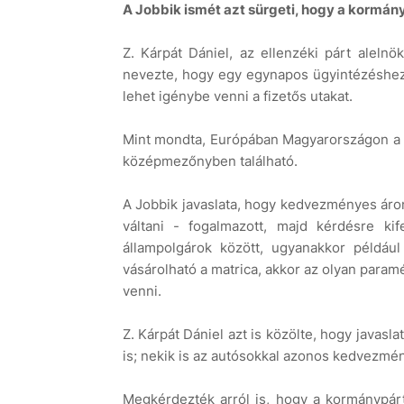
A Jobbik ismét azt sürgeti, hogy a kormán
Z. Kárpát Dániel, az ellenzéki párt alelnö
nevezte, hogy egy egynapos ügyintézéshez
lehet igénybe venni a fizetős utakat.
Mint mondta, Európában Magyarországon a l
középmezőnyben található.
A Jobbik javaslata, hogy kedvezményes áron
váltani - fogalmazott, majd kérdésre ki
állampolgárok között, ugyanakkor példáu
vásárolható a matrica, akkor az olyan para
venni.
Z. Kárpát Dániel azt is közölte, hogy javas
is; nekik is az autósokkal azonos kedvezmén
Megkérdezték arról is, hogy a kormánypárt