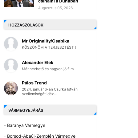
csinálni a Dunában
Augusztus 05, 2026
HOZZÁSZÓLÁSOK
Mr Originality/Csabika
KÖSZÖNÖM A TERJESZTÉST !
Alexander Elek
Már nézhető és nagyon jó film.
Pálos Trend
2024. január 6-án Csurka István
szellemiségét idéz...
VÁRMEGYEJÁRÁS
- Baranya Vármegye
- Borsod-Abaúj-Zemplén Vármegye