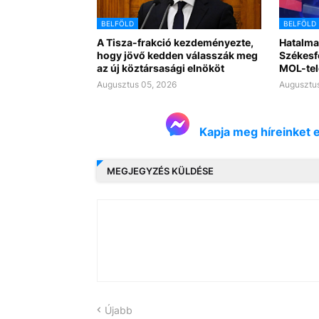
BELFÖLD
BELFÖLD
A Tisza-frakció kezdeményezte,
Hatalma
hogy jövő kedden válasszák meg
Székesf
az új köztársasági elnököt
MOL-tel
Augusztus 05, 2026
Augusztus
Kapja meg híreinket 
MEGJEGYZÉS KÜLDÉSE
Újabb