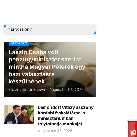
FRISS HÍREK
GAZDASÁG
László Csaba volt
pénzügyminiszter szerint
mintha Magyar Péterék egy
őszi választásra
készülnének
közzétette
Unknown
-
Augusztus 05, 2026
Lemondott Vitézy asszony
korábbi frakciótársa, a
minisztériumban
folytathatja munkáját
Augusztus 05, 2026