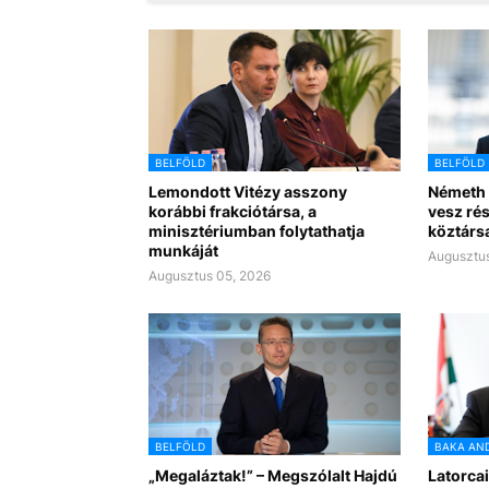
BELFÖLD
BELFÖLD
Lemondott Vitézy asszony
Németh 
korábbi frakciótársa, a
vesz rés
minisztériumban folytathatja
köztárs
munkáját
Augusztus
Augusztus 05, 2026
BELFÖLD
BAKA AN
„Megaláztak!” – Megszólalt Hajdú
Latorcai