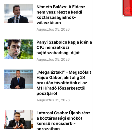
Németh Balázs: A Fidesz
nem vesz részt a keddi
köztársaságielnök-
választáson
Augusztus 05, 2026
Panyi Szabolcs kapja idén a
CPJ nemzetközi
sajtószabadság-díját
Augusztus 05, 2026
„Megaláztak!” – Megszólalt
Hajdú Gábor, akit alig 24
óra után távolítottak el az
M1 Híradó főszerkesztői
posztjáról
Augusztus 05, 2026
Latorcai Csaba: Újabb rész
a köztársasági elnököt
kereső roncsderbi-
sorozatban