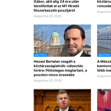
Gábor, akit alig 24 óra után
köztárs
távolítottak el az M1 Híradó
roncsde
főszerkesztői posztjáról
Augusztus
Augusztus 05, 2026
BELFÖLD
BELFÖLD
Havasi Bertalan reagált a
A Mészá
köztársaságielnök-választás
kamionn
hírére: Fölösleges megtartani, a
több ma
poszton nincs üresedés
Augusztus
Augusztus 05, 2026