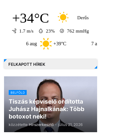
+34°C
Derűs
1.7 m/s
23%
762
mmHg
6 aug
+39°C
7 aug
+32°C
8
FELKAPOTT HÍREK
BELFÖLD
Tiszás képviselő ordította
Juhász Hajnalkának: Több
botoxot neki!
közzétette
Hírszerkesztő
-
július 21, 2026