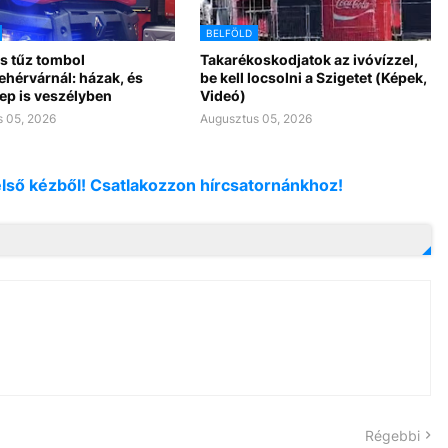
BELFÖLD
s tűz tombol
Takarékoskodjatok az ivóvízzel,
ehérvárnál: házak, és
be kell locsolni a Szigetet (Képek,
ep is veszélyben
Videó)
 05, 2026
Augusztus 05, 2026
első kézből! Csatlakozzon hírcsatornánkhoz!
Régebbi