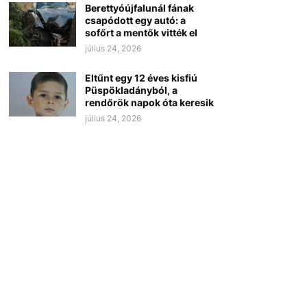
Berettyóújfalunál fának
csapódott egy autó: a
sofőrt a mentők vitték el
július 24, 2026
Eltűnt egy 12 éves kisfiú
Püspökladányból, a
rendőrök napok óta keresik
július 24, 2026