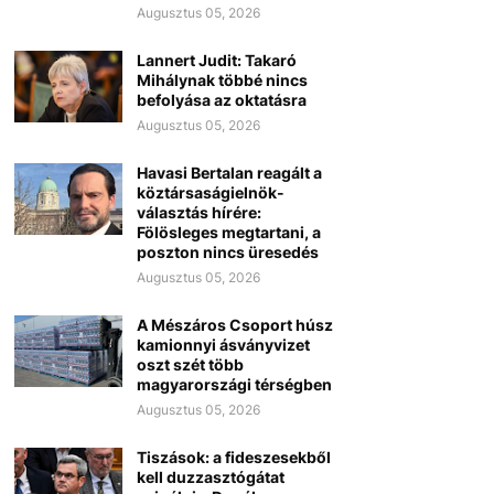
Augusztus 05, 2026
Lannert Judit: Takaró
Mihálynak többé nincs
befolyása az oktatásra
Augusztus 05, 2026
Havasi Bertalan reagált a
köztársaságielnök-
választás hírére:
Fölösleges megtartani, a
poszton nincs üresedés
Augusztus 05, 2026
A Mészáros Csoport húsz
kamionnyi ásványvizet
oszt szét több
magyarországi térségben
Augusztus 05, 2026
Tiszások: a fideszesekből
kell duzzasztógátat