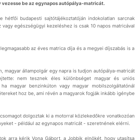
y vezesse be az egynapos autópálya-matricát.
ke hétfői budapesti sajtótájékoztatóján indokolatlan sarcnak
 vagy egészségügyi kezeléshez is csak 10 napos matricával
egmagasabb az éves matrica díja és a megyei díjszabás is a
, magyar állampolgár egy napra is tudjon autópálya-matricát
fejtette: nem tesznek éles különbséget magyar és uniós
l ha magyar benzinkúton vagy magyar mobilszolgáltatónál
métereket hoz be, ami révén a magyarok fogják inkább igénybe
latcsomagot dolgoztak ki a motorral közlekedőkre vonatkozóan
yeket - például az egynapos matricát - szeretnének elérni.
ok arra kérik Vona Gábort, a Jobbik elnökét, hogy utasítsa