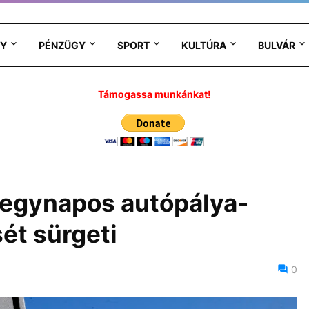
Y
PÉNZÜGY
SPORT
KULTÚRA
BULVÁR
Támogassa munkánkat!
 egynapos autópálya-
ét sürgeti
0